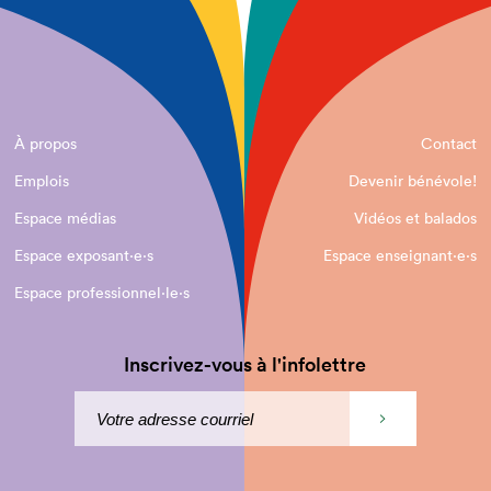
À propos
Contact
Emplois
Devenir bénévole!
Espace médias
Vidéos et balados
Espace exposant·e⋅s
Espace enseignant·e⋅s
Espace professionnel·le⋅s
Inscrivez-vous à l'infolettre