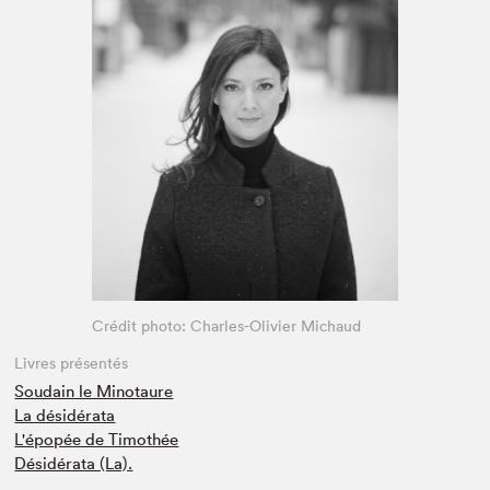
Espace enseignant·e·s
Espace pro
Crédit photo: Charles-Olivier Michaud
Livres présentés
Soudain le Minotaure
La désidérata
L'épopée de Timothée
Désidérata (La).