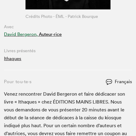
Crédits Photo - ÉML - Patrick Bourque
Avec
David Bergeron,
Auteur·rice
Livres présentés
Ithaques
Pour tou⋅te⋅s
Français
Venez ren­con­tr­er David Berg­eron et faire dédi­cac­er son
livre « Ithaques » chez
ÉDI­TIONS
MAINS
LIBRES
. Nous
vous deman­dons de vous présen­ter
20
min­utes avant le
début de la séance de dédi­caces à la caisse du kiosque
indiqué plus haut. Pour un cer­tain nom­bre d’auteurs et
d’autrices, vous devrez vous faire remet­tre un coupon au