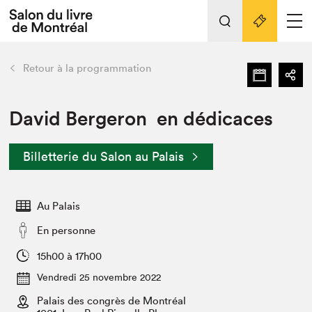
Tout sur l'édition 2022
Nos activités
retour
Retour à la programmation
Actualités
Liens pratiques
David Bergeron en dédicaces
Édition 2022
Billetterie du Salon au Palais
Vidéos et Balados
Planifier sa visite
Au Palais
Club de lecture Braindate
Nous connaître
En personne
Projets partenaires 2022
15h00 à 17h00
Espace médias
Vendredi 25 novembre 2022
Espace exposant⋅e⋅s
Archives
Palais des congrès de Montréal