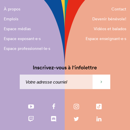
À propos
Contact
Emplois
Devenir bénévole!
Espace médias
Vidéos et balados
Espace exposant·e⋅s
Espace enseignant·e⋅s
Espace professionnel·le⋅s
Inscrivez-vous à l'infolettre