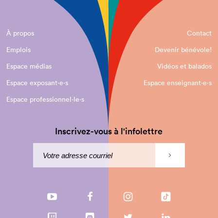
À propos
Contact
Emplois
Devenir bénévole!
Espace médias
Vidéos et balados
Espace exposant·e⋅s
Espace enseignant·e⋅s
Espace professionnel·le⋅s
Inscrivez-vous à l'infolettre