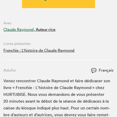
Avec
Claude Raymond,
Auteur·rice
Livres présentés
Frenchie : L'histoire de Claude Raymond
Adulte
Français
Venez ren­con­tr­er Claude Ray­mond et faire dédi­cac­er son
livre « Frenchie : L’his­toire de Claude Ray­mond » chez
HUR­TUBISE
. Nous vous deman­dons de vous présen­ter
20
min­utes avant le début de la séance de dédi­caces à la
caisse du kiosque indiqué plus haut. Pour un cer­tain nom­
bre d’auteurs et d’autrices, vous devrez vous faire remet­