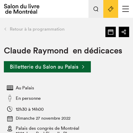
Tout sur l'édition 2022
Nos activités
retour
Retour à la programmation
Actualités
Liens pratiques
Claude Raymond en dédicaces
Édition 2022
Billetterie du Salon au Palais
Vidéos et Balados
Planifier sa visite
Au Palais
Club de lecture Braindate
Nous connaître
En personne
Projets partenaires 2022
12h30 à 14h00
Espace médias
Dimanche 27 novembre 2022
Espace exposant⋅e⋅s
Archives
Palais des congrès de Montréal