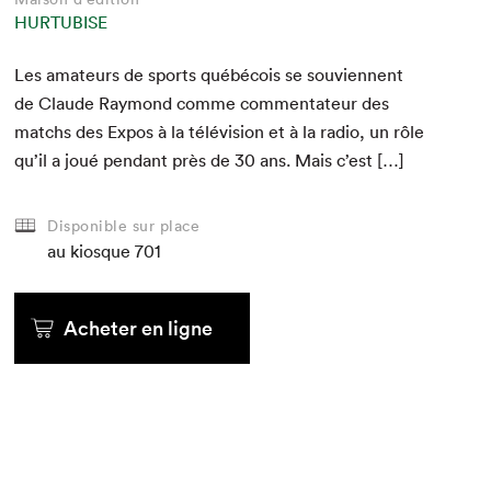
HURTUBISE
Les ama­teurs de sports québé­cois se sou­vi­en­nent
de Claude Ray­mond comme com­men­ta­teur des
matchs des Expos à la télévi­sion et à la radio, un rôle
qu’il a joué pen­dant près de
30
ans. Mais c’est […]
Disponible sur place
au kiosque
701
Acheter en ligne