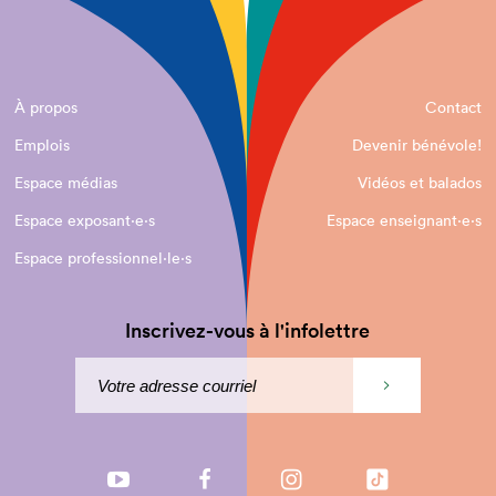
À propos
Contact
Emplois
Devenir bénévole!
Espace médias
Vidéos et balados
Espace exposant·e⋅s
Espace enseignant·e⋅s
Espace professionnel·le⋅s
Inscrivez-vous à l'infolettre