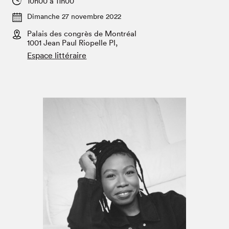
10h00 à 11h00
Espace enseignant·e·s
Dimanche 27 novembre 2022
Espace pro
Palais des congrès de Montréal
1001 Jean Paul Riopelle Pl,
Espace littéraire