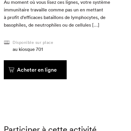
Au moment où vous lisez ces lignes, votre sys­tème
immu­ni­taire tra­vaille comme pas un en met­tant
à prof­it d’efficaces batail­lons de lym­pho­cytes, de
basophiles, de neu­trophiles ou de cellules […]
Disponible sur place
au kiosque
au kiosque
au kiosque
au kiosque
au kiosque
au kiosque
701
au kiosque
au kiosque
au kiosque
Acheter en ligne
Acheter
Acheter en ligne
Acheter
Acheter en ligne
Acheter
Acheter en ligne
Acheter en ligne
Acheter en ligne
Participer à cette activité