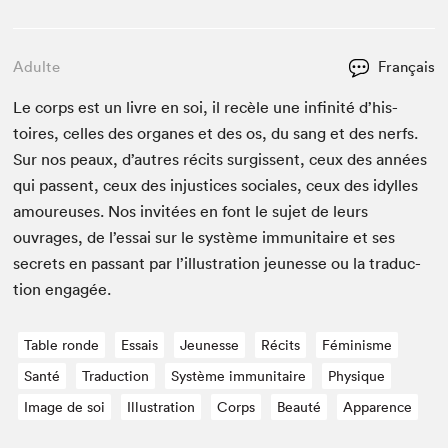
Adulte
Français
Le corps est un livre en soi, il recèle une infinité d’his­
toires, celles des organes et des os, du sang et des nerfs.
Sur nos peaux, d’autres réc­its sur­gis­sent, ceux des années
qui passent, ceux des injus­tices sociales, ceux des idylles
amoureuses. Nos invitées en font le sujet de leurs
ouvrages, de l’es­sai sur le sys­tème immu­ni­taire et ses
secrets en pas­sant par l’il­lus­tra­tion jeunesse ou la tra­duc­
tion engagée.
Table ronde
Essais
Jeunesse
Récits
Féminisme
Santé
Traduction
Système immunitaire
Physique
Image de soi
Illustration
Corps
Beauté
Apparence