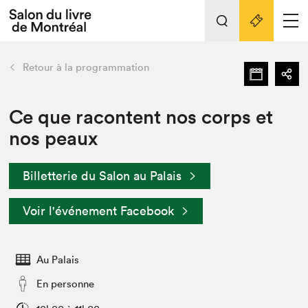
Tout sur l'édition 2022
Nos activités
retour
Retour à la programmation
Actualités
Liens pratiques
Ce que racontent nos corps et
nos peaux
Édition 2022
Vidéos et Balados
Billetterie du Salon au Palais
Planifier sa visite
Club de lecture Braindate
Voir l'événement Facebook
Nous connaître
Projets partenaires 2022
Espace médias
Au Palais
Espace exposant⋅e⋅s
Archives
En personne