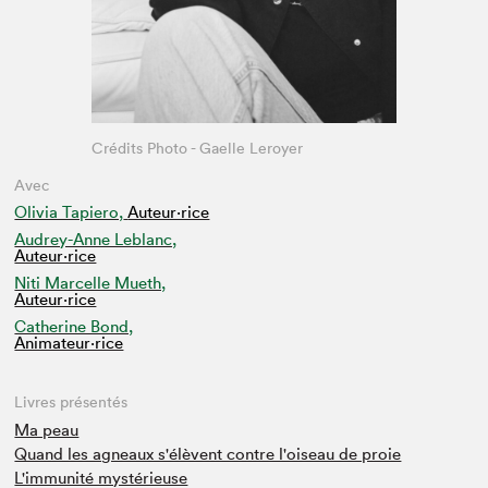
Crédits Photo - Gaelle Leroyer
Avec
Olivia Tapiero,
Auteur·rice
Audrey-Anne Leblanc,
Auteur·rice
Niti Marcelle Mueth,
Auteur·rice
Catherine Bond,
Animateur⋅rice
Livres présentés
Ma peau
Quand les agneaux s'élèvent contre l'oiseau de proie
L'immunité mystérieuse