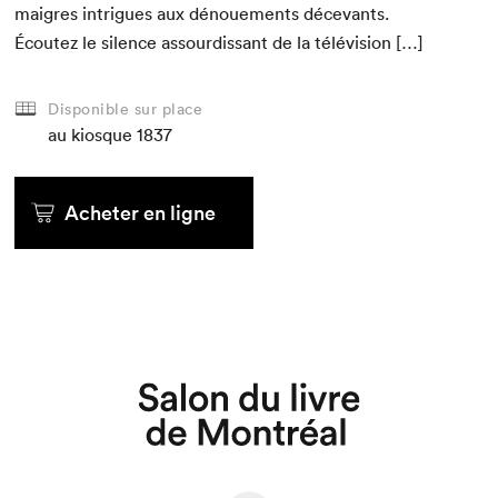
mai­gres intrigues aux dénoue­ments déce­vants.
Écoutez le silence assour­dis­sant de la télévision […]
Disponible sur place
au kiosque
1837
Acheter en ligne
Que cherchez-vous?