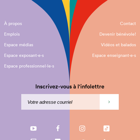
À propos
Contact
Emplois
Devenir bénévole!
Espace médias
Vidéos et balados
Espace exposant·e⋅s
Espace enseignant·e⋅s
Espace professionnel·le⋅s
Inscrivez-vous à l'infolettre