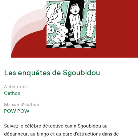
Les enquêtes de Sgoubidou
Auteur·rice
Cathon
Maison d'édition
POW POW
Suiv­ez le célèbre détec­tive canin Sgoubidou au
dépan­neur, au bin­go et au parc d’attractions dans de