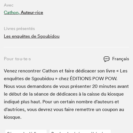
Avec
Cathon,
Auteur·rice
Livres présentés
Les enquêtes de Sgoubidou
Pour tou⋅te⋅s
Français
Venez ren­con­tr­er Cathon et faire dédi­cac­er son livre « Les
enquêtes de Sgoubidou » chez
ÉDI­TIONS
POW
POW
.
Nous vous deman­dons de vous présen­ter
20
min­utes avant
le début de la séance de dédi­caces à la caisse du kiosque
indiqué plus haut. Pour un cer­tain nom­bre d’auteurs et
d’autrices, vous devrez vous faire remet­tre un coupon au
kiosque.