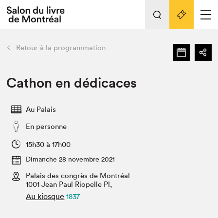
Tout sur l'édition 2022
Nos activités
retour
Retour à la programmation
Actualités
Liens pratiques
Cathon en dédicaces
Édition 2022
Au Palais
Vidéos et Balados
En personne
Planifier sa visite
Club de lecture Braindate
15h30 à 17h00
Nous connaître
Dimanche 28 novembre 2021
Palais des congrès de Montréal
Projets partenaires 2022
Espace médias
1001 Jean Paul Riopelle Pl,
Au kiosque
1837
Espace exposant⋅e⋅s
Archives