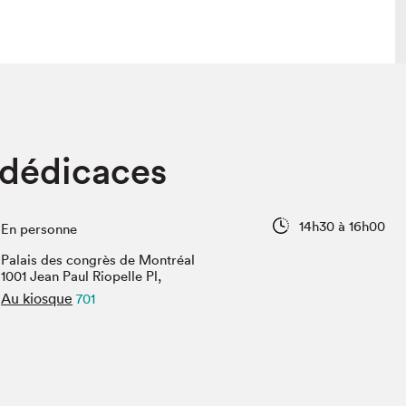
 visite
Nous connaître
 dédicaces
lon
À propos
ée
Mission et valeurs
uverture
Équipe
14h30 à 16h00
En personne
au Salon
Politique de prévention du
harcèlement
Palais des congrès de Montréal
al Traiteur
1001 Jean Paul Riopelle Pl,
Politique d’écoresponsabilité
uestions des
Au kiosque
701
e⋅s