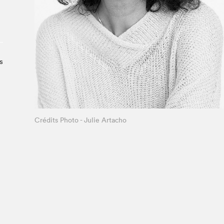
Le Salon dans la ville, espace
organisateur⋅rice
> SLM Pro
s
Crédits Photo - Julie Artacho