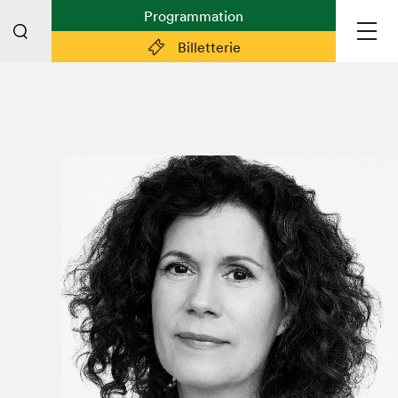
Programmation
Billetterie
Liens pratiques
Plan du Salon
Planifier sa visite (prix d'entrée,
horaire, info pratiques)
Billetterie: achetez vos billets!
FAQ visiteur·euse·s
Espace professionnel·le·s
Espace enseignant·e·s
Espace médias
Devenir bénévole
Espace exposant·e·s