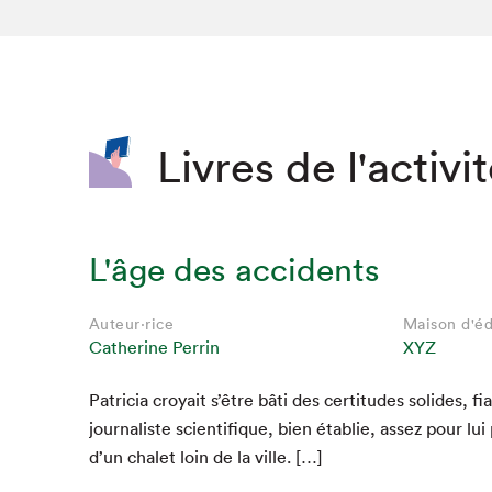
SLM 2020
SLM 2019
SLM 2018
Livres de l'activi
L'âge des accidents
Auteur·rice
Maison d'éd
Catherine Perrin
XYZ
Patri­cia croy­ait s’être bâti des cer­ti­tudes solides, fi
Que cherc
jour­nal­iste sci­en­tifique, bien établie, assez pour lui p
d’un chalet loin de la ville. […]