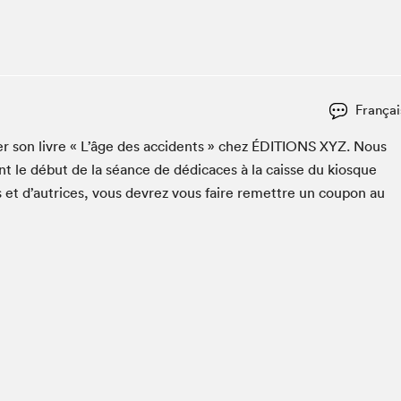
Club de lecture Braindate
Communication-Jeunesse au Salon
Le Salon dans ta classe
La Maison des libraires
Françai
Liseur Public
­er son livre « L’âge des acci­dents » chez
ÉDI­TIONS
XYZ
. Nous
Vitrine du Festival littéraire international Metropolis
bleu
t le début de la séance de dédi­caces à la caisse du kiosque
La lecture en cadeau
s et d’autrices, vous devrez vous faire remet­tre un coupon au
L'Aparté
SLM PRO