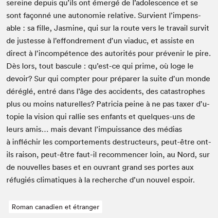
sere­ine depuis qu’ils ont émergé de l’ado­les­cence et se
sont façon­né une autonomie rel­a­tive. Survient l’im­pens­
able : sa fille, Jas­mine, qui sur la route vers le tra­vail survit
de justesse à l’ef­fon­drement d’un via­duc, et assiste en
direct à l’in­com­pé­tence des autorités pour prévenir le pire.
Dès lors, tout bas­cule : qu’est-ce qui prime, où loge le
devoir? Sur qui compter pour pré­par­er la suite d’un monde
déréglé, entré dans l’âge des acci­dents, des cat­a­stro­phes
plus ou moins naturelles? Patri­cia peine à ne pas tax­er d’u­
topie la vision qui ral­lie ses enfants et quelques-uns de
leurs amis… mais devant l’im­puis­sance des médias
à infléchir les com­porte­ments destruc­teurs, peut-être ont-
ils rai­son, peut-être faut-il recom­mencer loin, au Nord, sur
de nou­velles bases et en ouvrant grand ses portes aux
réfugiés cli­ma­tiques à la recherche d’un nou­v­el espoir.
Roman canadien et étranger