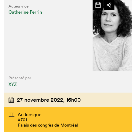
Auteur·rice
Catherine Perrin
Présenté par
XYZ
27 novembre 2022,
16h00
Au kiosque
#701
Palais des congrès de Montréal