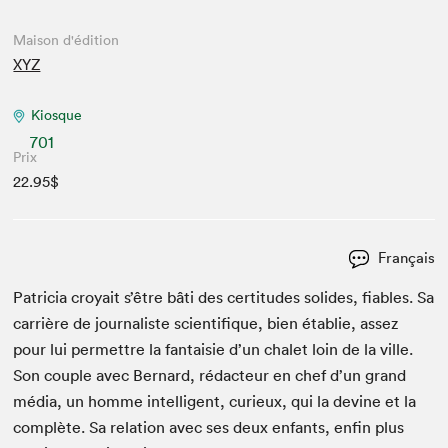
Maison d'édition
XYZ
Kiosque
701
Prix
22.95$
Français
Patri­cia croy­ait s’être bâti des cer­ti­tudes solides, fiables. Sa
car­rière de jour­nal­iste sci­en­tifique, bien établie, assez
pour lui per­me­t­tre la fan­taisie d’un chalet loin de la ville.
Son cou­ple avec Bernard, rédac­teur en chef d’un grand
média, un homme intel­li­gent, curieux, qui la devine et la
com­plète. Sa rela­tion avec ses deux enfants, enfin plus