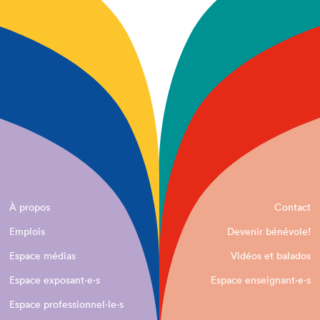
À propos
Contact
Emplois
Devenir bénévole!
Espace médias
Vidéos et balados
Espace exposant·e⋅s
Espace enseignant·e⋅s
Espace professionnel·le⋅s