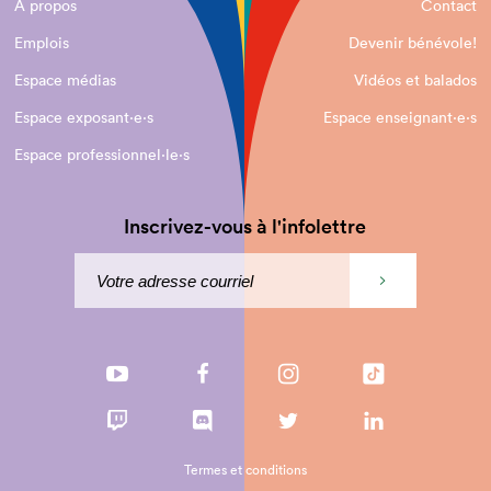
À propos
Contact
Emplois
Devenir bénévole!
Espace médias
Vidéos et balados
Espace exposant·e⋅s
Espace enseignant·e⋅s
Espace professionnel·le⋅s
Inscrivez-vous à l'infolettre
Termes et conditions