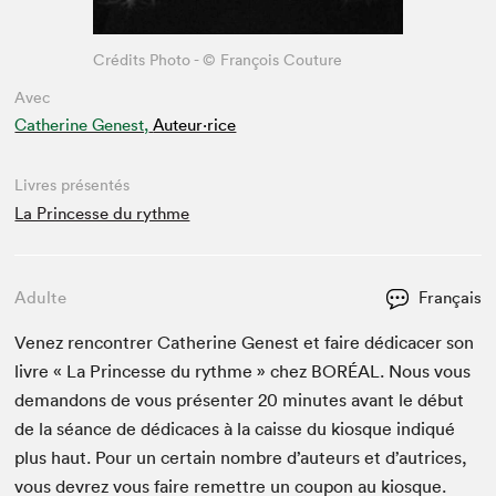
Crédits Photo - © François Couture
Avec
Catherine Genest,
Auteur·rice
Livres présentés
La Princesse du rythme
Adulte
Français
Venez ren­con­tr­er Cather­ine Gen­est et faire dédi­cac­er son
livre « La Princesse du rythme » chez
BORÉAL
. Nous vous
deman­dons de vous présen­ter
20
min­utes avant le début
de la séance de dédi­caces à la caisse du kiosque indiqué
plus haut. Pour un cer­tain nom­bre d’auteurs et d’autrices,
vous devrez vous faire remet­tre un coupon au kiosque.