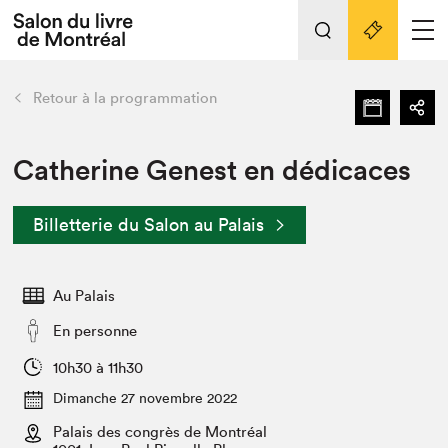
Tout sur l'édition 2022
Nos activités
retour
Retour à la programmation
Actualités
Liens pratiques
Catherine Genest en dédicaces
Édition 2022
Billetterie du Salon au Palais
Vidéos et Balados
Planifier sa visite
Au Palais
Club de lecture Braindate
Nous connaître
En personne
Projets partenaires 2022
10h30 à 11h30
Espace médias
Dimanche 27 novembre 2022
Espace exposant⋅e⋅s
Archives
Palais des congrès de Montréal