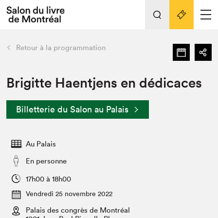
Tout sur l'édition 2022
Nos activités
retour
Retour à la programmation
Actualités
Liens pratiques
Brigitte Haentjens en dédicaces
Édition 2022
Billetterie du Salon au Palais
Vidéos et Balados
Planifier sa visite
Au Palais
Club de lecture Braindate
Nous connaître
En personne
Projets partenaires 2022
17h00 à 18h00
Espace médias
Vendredi 25 novembre 2022
Espace exposant⋅e⋅s
Archives
Palais des congrès de Montréal