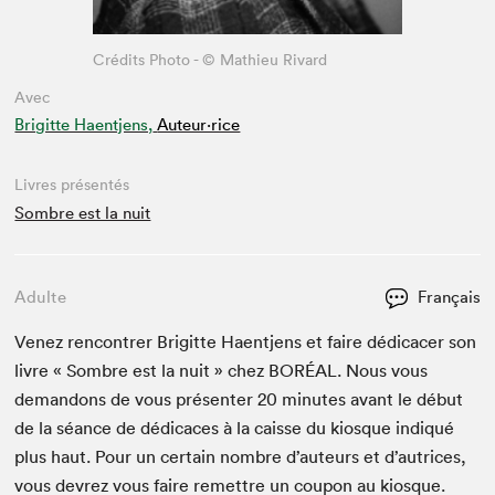
Crédits Photo - © Mathieu Rivard
Avec
Brigitte Haentjens,
Auteur·rice
Livres présentés
Sombre est la nuit
Adulte
Français
Venez ren­con­tr­er Brigitte Haen­t­jens et faire dédi­cac­er son
livre « Som­bre est la nuit » chez
BORÉAL
. Nous vous
deman­dons de vous présen­ter
20
min­utes avant le début
de la séance de dédi­caces à la caisse du kiosque indiqué
plus haut. Pour un cer­tain nom­bre d’auteurs et d’autrices,
vous devrez vous faire remet­tre un coupon au kiosque.