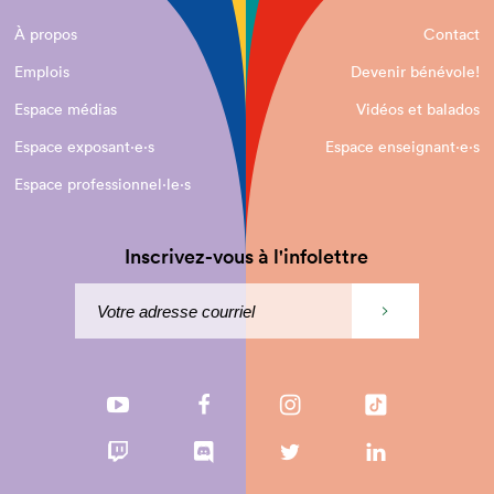
À propos
Contact
Emplois
Devenir bénévole!
Espace médias
Vidéos et balados
Espace exposant·e⋅s
Espace enseignant·e⋅s
Espace professionnel·le⋅s
Inscrivez-vous à l'infolettre