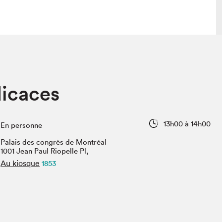
 visite
Nous connaître
icaces
lon
À propos
ée
Mission et valeurs
uverture
Équipe
13h00 à 14h00
En personne
au Salon
Politique de prévention du
harcèlement
Palais des congrès de Montréal
al Traiteur
1001 Jean Paul Riopelle Pl,
Politique d’écoresponsabilité
uestions des
Au kiosque
1853
e⋅s