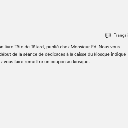
Club de lecture Braindate
Communication-Jeunesse au Salon
Le Salon dans ta classe
La Maison des libraires
Françai
Liseur Public
son livre Tête de Têtard, pub­lié chez Mon­sieur Ed. Nous vous
Vitrine du Festival littéraire international Metropolis
bleu
début de la séance de dédi­caces à la caisse du kiosque indiqué
La lecture en cadeau
rez vous faire remet­tre un coupon au kiosque.
L'Aparté
SLM PRO