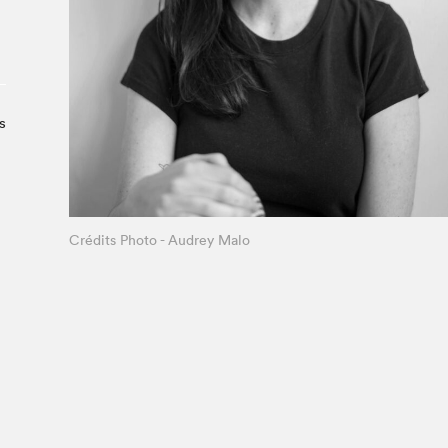
Le Salon dans la ville, espace
organisateur⋅rice
> SLM Pro
s
Crédits Photo - Audrey Malo