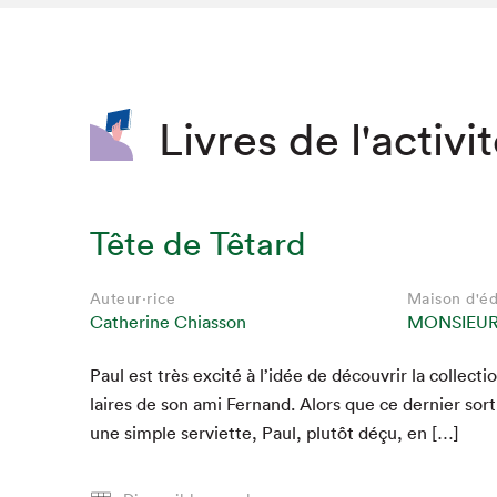
SLM 2020
SLM 2019
SLM 2018
Livres de l'activi
Tête de Têtard
Auteur·rice
Maison d'éd
Catherine Chiasson
MONSIEUR
Paul est très excité à l’idée de décou­vrir la col­lec­ti
Que cherc
laires de son ami Fer­nand. Alors que ce dernier so
une sim­ple servi­ette, Paul, plutôt déçu, en […]