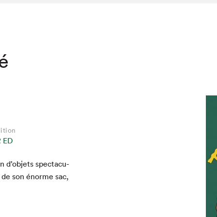
té
ition
 ED
on d’objets spec­tac­u­
hez-vous?
rt de son énorme sac,