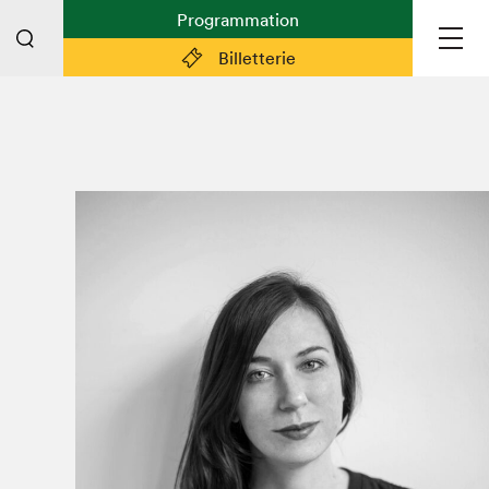
Programmation
Billetterie
Liens pratiques
Plan du Salon
Planifier sa visite (prix d'entrée,
horaire, info pratiques)
Billetterie: achetez vos billets!
FAQ visiteur·euse·s
Espace professionnel·le·s
Espace enseignant·e·s
Espace médias
Devenir bénévole
Espace exposant·e·s