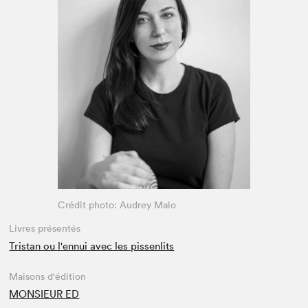
Espace enseignant·e·s
Espace pro
Crédit photo: Audrey Malo
Livres présentés
Tristan ou l'ennui avec les pissenlits
Maisons d'édition
MONSIEUR ED