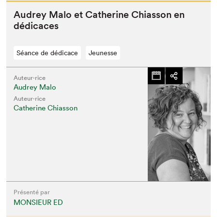
Audrey Malo et Cather­ine Chi­as­son en
dédicaces
Séance de dédicace
Jeunesse
Auteur·rice
Audrey Malo
Auteur·rice
Catherine Chiasson
Présenté par
MONSIEUR ED