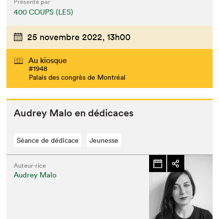
Présenté par
400 COUPS (LES)
25 novembre 2022,
13h00
Au kiosque
#1948
Palais des congrès de Montréal
Audrey Malo en dédicaces
Séance de dédicace
Jeunesse
Auteur·rice
Audrey Malo