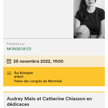
Présenté par
MONSIEUR ED
25 novembre 2022,
11h00
Au kiosque
#1853
Palais des congrès de Montréal
Audrey Malo et Cather­ine Chi­as­son en
dédicaces