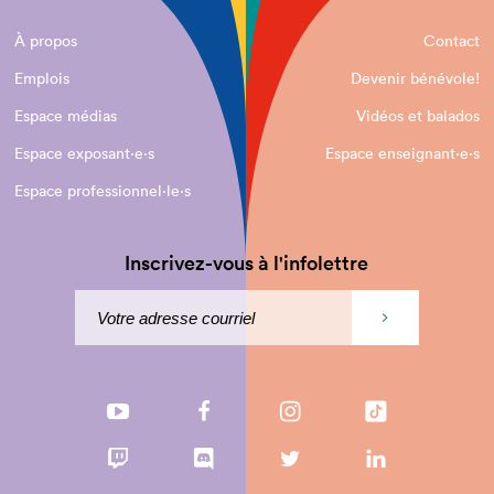
À propos
Contact
Emplois
Devenir bénévole!
Espace médias
Vidéos et balados
Espace exposant·e⋅s
Espace enseignant·e⋅s
Espace professionnel·le⋅s
Inscrivez-vous à l'infolettre