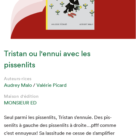
Que cherchez-vous?
Tristan ou l'ennui avec les
pissenlits
Auteurs·rices
Audrey Malo
/
Valérie Picard
Maison d'édition
MONSIEUR ED
Seul par­mi les pis­senl­its, Tris­tan s’ennuie. Des pis­
senl­its à gauche des pis­senl­its à droite…pfff comme
c’est ennuyeux! Sa las­si­tude ne cesse de s’amplifier