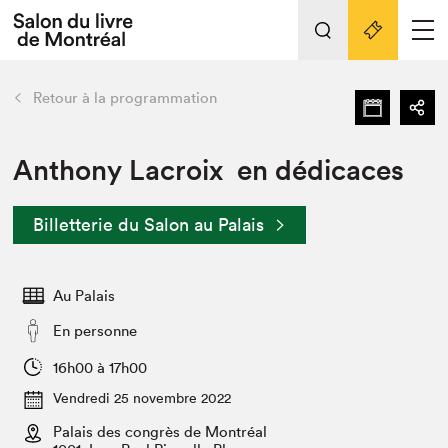
Tout sur l'édition 2022
Nos activités
retour
Retour à la programmation
Actualités
Liens pratiques
Anthony Lacroix en dédicaces
Édition 2022
Billetterie du Salon au Palais
Vidéos et Balados
Planifier sa visite
Au Palais
Club de lecture Braindate
Nous connaître
En personne
Projets partenaires 2022
16h00 à 17h00
Espace médias
Vendredi 25 novembre 2022
Espace exposant⋅e⋅s
Archives
Palais des congrès de Montréal