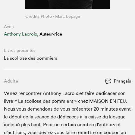
Crédits Photo - Marc Lepage
Avec
Anthony Lacroix,
Auteur·rice
Livres présentés
La scoliose des pommiers
Adulte
Français
Venez ren­con­tr­er Antho­ny Lacroix et faire dédi­cac­er son
livre « La sco­l­iose des pom­miers » chez
MAI­SON
EN
FEU
.
Nous vous deman­dons de vous présen­ter
20
min­utes avant
le début de la séance de dédi­caces à la caisse du kiosque
indiqué plus haut. Pour un cer­tain nom­bre d’auteurs et
d’autrices, vous devrez vous faire remet­tre un coupon au