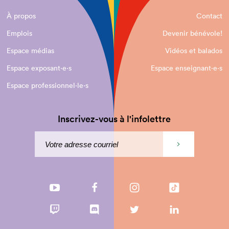
À propos
Contact
Emplois
Devenir bénévole!
Espace médias
Vidéos et balados
Espace exposant·e⋅s
Espace enseignant·e⋅s
Espace professionnel·le⋅s
Inscrivez-vous à l'infolettre