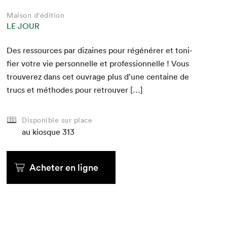
Maison d'édition
LE JOUR
Des ressources par dizaines pour régénér­er et toni­
fi­er votre vie per­son­nelle et pro­fes­sion­nelle ! Vous
trou­verez dans cet ouvrage plus d’une cen­taine de
trucs et méth­odes pour retrouver […]
Disponible sur place
au kiosque
313
Acheter en ligne