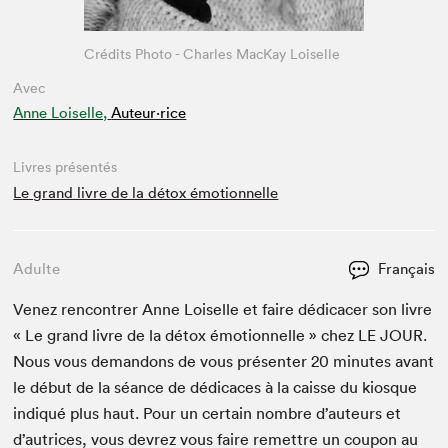
Crédits Photo - Charles MacKay Loiselle
Avec
Anne Loiselle,
Auteur·rice
Livres présentés
Le grand livre de la détox émotionnelle
Adulte
Français
Venez ren­con­tr­er Anne Loiselle et faire dédi­cac­er son livre
« Le grand livre de la détox émo­tion­nelle » chez
LE
JOUR
.
Nous vous deman­dons de vous présen­ter
20
min­utes avant
le début de la séance de dédi­caces à la caisse du kiosque
indiqué plus haut. Pour un cer­tain nom­bre d’auteurs et
d’autrices, vous devrez vous faire remet­tre un coupon au