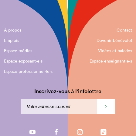
À propos
Contact
Emplois
Devenir bénévole!
Espace médias
Vidéos et balados
Espace exposant·e⋅s
Espace enseignant·e⋅s
Espace professionnel·le⋅s
Inscrivez-vous à l'infolettre