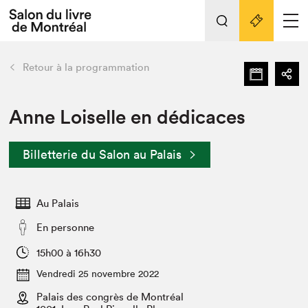
Tout sur l'édition 2022
Nos activités
retour
Retour à la programmation
Actualités
Liens pratiques
Anne Loiselle en dédicaces
Édition 2022
Billetterie du Salon au Palais
Vidéos et Balados
Planifier sa visite
Au Palais
Club de lecture Braindate
Nous connaître
En personne
Projets partenaires 2022
15h00 à 16h30
Espace médias
Vendredi 25 novembre 2022
Espace exposant⋅e⋅s
Archives
Palais des congrès de Montréal