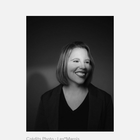
Espace enseignant·e·s
Espace pro
Crédits Photo - Les*Marois