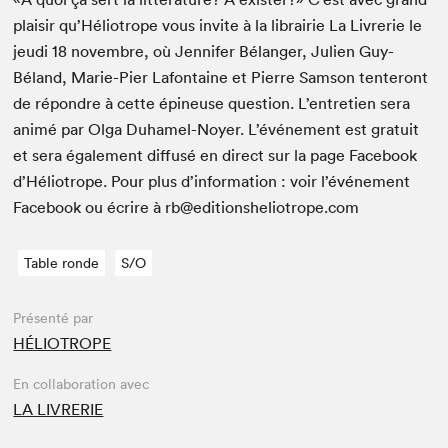
plaisir qu’Héliotrope vous invite à la librairie La Livrerie le
jeu­di
18
novem­bre, où Jen­nifer Bélanger, Julien Guy-
Béland, Marie-Pier Lafontaine et Pierre Sam­son ten­teront
de répon­dre à cette épineuse ques­tion. L’entretien sera
ani­mé par Olga Duhamel-Noy­er. L’événement est gra­tu­it
et sera égale­ment dif­fusé en direct sur la page Face­book
d’Héliotrope. Pour plus d’information : voir l’événement
Face­book ou écrire à rb@​editionsheliotrope.​com
Table ronde
S/O
Présenté par
HÉLIOTROPE
En collaboration avec
LA LIVRERIE