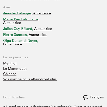
Avec
Jennifer Bélanger,
Auteur·rice
Marie-Pier Lafontaine,
Auteur·rice
Julien Guy-Béland,
Auteur·rice
Pierre Samson,
Auteur·rice
Olga Duhamel-Noyer,
Éditeur·rice
Livres présentés
Menthol
Le Mammouth
Chienne
Vos voix ne nous atteindront plus
Pour tou⋅te⋅s
Français
«À quoi ça sert la lit­téra­ture? À exis­ter?» C’est avec grand