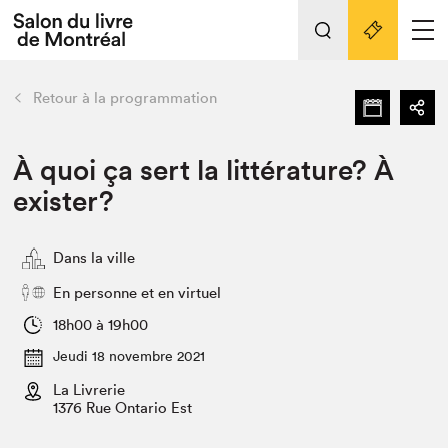
Tout sur l'édition 2022
Nos activités
retour
Retour à la programmation
Actualités
Liens pratiques
À quoi ça sert la littérature? À
exister?
Édition 2022
Vidéos et Balados
Dans la ville
Planifier sa visite
En personne et en virtuel
Club de lecture Braindate
Nous connaître
18h00 à 19h00
Jeudi 18 novembre 2021
Projets partenaires 2022
Espace médias
La Livrerie
1376 Rue Ontario Est
Espace exposant⋅e⋅s
Archives