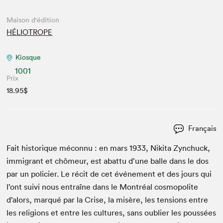
Maison d'édition
HÉLIOTROPE
Kiosque
1001
Prix
18.95$
Français
Fait his­torique mécon­nu : en mars
1933
, Niki­ta Zynchuck,
immi­grant et chômeur, est abat­tu d’une balle dans le dos
par un polici­er. Le réc­it de cet événe­ment et des jours qui
l’ont suivi nous entraîne dans le Mon­tréal cos­mopo­lite
d’alors, mar­qué par la Crise, la mis­ère, les ten­sions entre
les reli­gions et entre les cul­tures, sans oubli­er les poussées