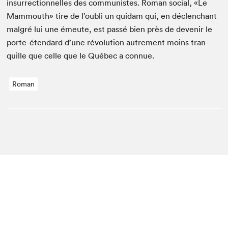
insur­rec­tion­nelles des com­mu­nistes. Roman social, «Le
Mam­mouth» tire de l’oubli un quidam qui, en déclen­chant
mal­gré lui une émeute, est passé bien près de devenir le
porte-éten­dard d’une révo­lu­tion autrement moins tran­
quille que celle que le Québec a connue.
Roman