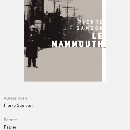
Espace enseignant·e·s
Espace pro
Auteur·rice·s
Pierre Samson
Format
Papier