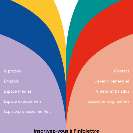
À propos
Contact
Emplois
Devenir bénévole!
Espace médias
Vidéos et balados
Espace exposant·e⋅s
Espace enseignant·e⋅s
Espace professionnel·le⋅s
Inscrivez-vous à l'infolettre