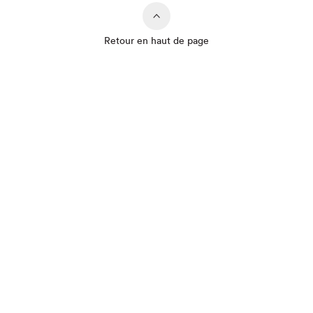
Que cherchez-vous?
Retour en haut de page
Fermer