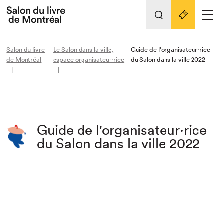
Tout sur l'édition 2022
Nos activités
retour
Salon du livre
Le Salon dans la ville,
Guide de l'organisateur·rice
de Montréal
espace organisateur⋅rice
du Salon dans la ville 2022
Actualités
Liens pratiques
Édition 2022
Vidéos et Balados
Guide de l'organisateur·rice
Planifier sa visite
du Salon dans la ville 2022
Club de lecture Braindate
Nous connaître
Projets partenaires 2022
Espace médias
Espace exposant⋅e⋅s
Archives