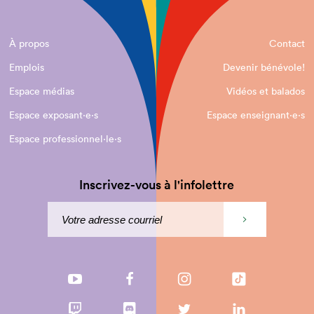
À propos
Contact
Emplois
Devenir bénévole!
Espace médias
Vidéos et balados
Espace exposant·e⋅s
Espace enseignant·e⋅s
Espace professionnel·le⋅s
Inscrivez-vous à l'infolettre