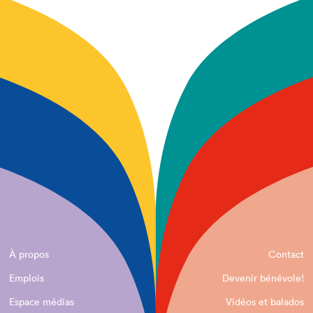
À propos
Contact
Emplois
Devenir bénévole!
Espace médias
Vidéos et balados