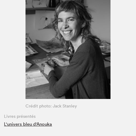
Espace enseignant·e·s
Espace pro
Crédit photo: Jack Stanley
Livres présentés
L'univers bleu d'Anouka