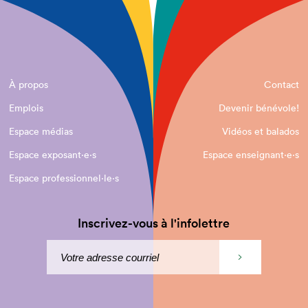
À propos
Contact
Emplois
Devenir bénévole!
Espace médias
Vidéos et balados
Espace exposant·e⋅s
Espace enseignant·e⋅s
Espace professionnel·le⋅s
Inscrivez-vous à l'infolettre