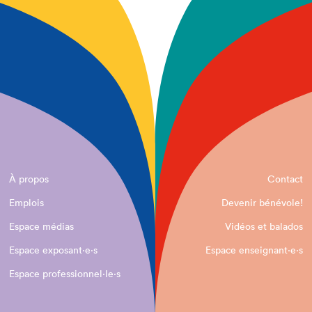
À propos
Contact
Emplois
Devenir bénévole!
Espace médias
Vidéos et balados
Espace exposant·e⋅s
Espace enseignant·e⋅s
Espace professionnel·le⋅s