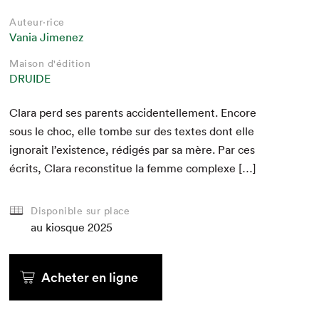
Auteur·rice
Vania Jimenez
Maison d'édition
DRUIDE
Clara perd ses par­ents acci­den­telle­ment. Encore
sous le choc, elle tombe sur des textes dont elle
igno­rait l’ex­is­tence, rédigés par sa mère. Par ces
écrits, Clara recon­stitue la femme complexe […]
Disponible sur place
au kiosque
2025
Acheter en ligne