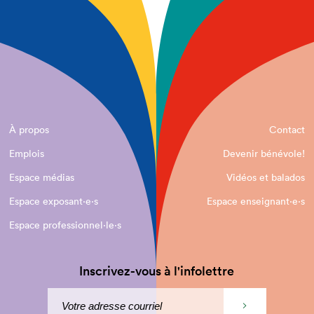
À propos
Contact
Emplois
Devenir bénévole!
Espace médias
Vidéos et balados
Espace exposant·e⋅s
Espace enseignant·e⋅s
Espace professionnel·le⋅s
Inscrivez-vous à l'infolettre