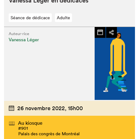
Vanes­sa Léger en dédicaces
Séance de dédicace
Adulte
Auteur·rice
Vanessa Léger
26 novembre 2022,
15h00
Au kiosque
#901
Palais des congrès de Montréal