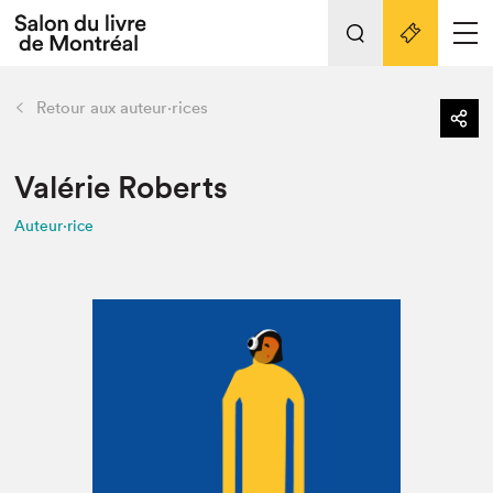
Tout sur l'édition 2022
Nos activités
retour
Retour aux auteur·rices
Actualités
Liens pratiques
Valérie Roberts
Auteur·rice
Édition 2022
Vidéos et Balados
Planifier sa visite
Club de lecture Braindate
Nous connaître
Projets partenaires 2022
Espace médias
Espace exposant⋅e⋅s
Archives