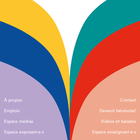
À propos
Contact
Emplois
Devenir bénévole!
Espace médias
Vidéos et balados
Espace exposant·e⋅s
Espace enseignant·e⋅s