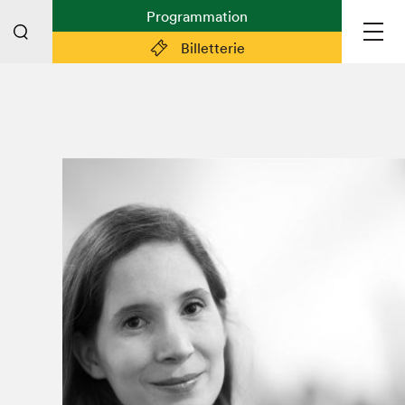
Programmation
Billetterie
Liens pratiques
Plan du Salon
Planifier sa visite (prix d'entrée,
horaire, info pratiques)
Billetterie: achetez vos billets!
FAQ visiteur·euse·s
Espace professionnel·le·s
Espace enseignant·e·s
Espace médias
Devenir bénévole
Espace exposant·e·s