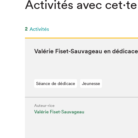
Activités avec cet·te
SLM 2020
SLM 2019
SLM 2018
2
Activités
Valérie Fiset-Sauvageau en dédicace
Séance de dédicace
Jeunesse
Auteur·rice
Valérie Fiset-Sauvageau