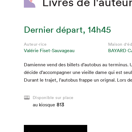
Livres de l'auteur
Dernier départ, 14h45
Auteur·rice
Auteur·rice
Auteur·rice
Auteur·rice
Auteur·rice
Auteur·rice
Maison d'éd
Maison d'éd
Maison d'éd
Maison d'éd
Maison d'éd
Maison d'éd
Valérie Fiset-Sauvageau
Valérie Fiset-Sauvageau
Valérie Fiset-Sauvageau
Valérie Fiset-Sauvageau
Valérie Fiset-Sauvageau
Valérie Fiset-Sauvageau
BAYARD C
BAYARD C
BAYARD C
BAYARD C
BAYARD C
BAYARD C
Dami­enne vend des bil­lets d’autobus au ter­mi­nus. 
décide d’accompagner une vieille dame qui est seul
Durant le tra­jet, l’autobus frappe un orig­nal. Lors d
Disponible sur place
813
au kiosque
au kiosque
au kiosque
au kiosque
au kiosque
au kiosque