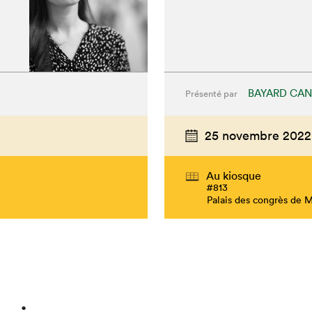
BAYARD CAN
Présenté par
25 novembre 2022
Au kiosque
#813
Palais des congrès de 
hez-vous?