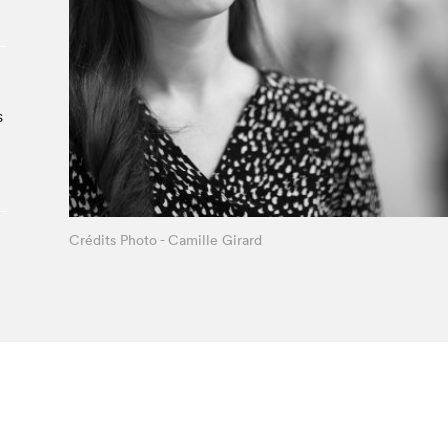
Le Salon dans la ville, espace
organisateur⋅rice
> SLM Pro
s
Crédits Photo - Camille Girard