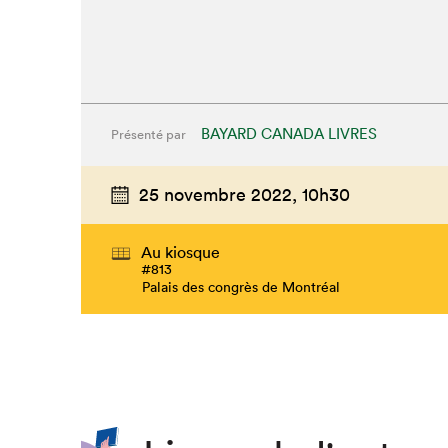
BAYARD CANADA LIVRES
Présenté par
25 novembre 2022,
10h30
Au kiosque
#813
Palais des congrès de Montréal
Que cherc