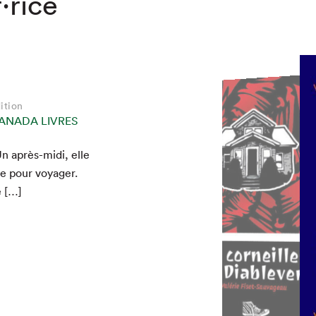
·rice
ition
ition
ition
ition
ition
ition
ANADA LIVRES
ANADA LIVRES
ANADA LIVRES
ANADA LIVRES
ANADA LIVRES
ANADA LIVRES
Un après-midi, elle
e pour voy­ager.
e […]