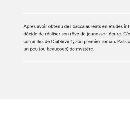
Studio Radio-Canada
Matinées scolaires
Les matins Petits bonheurs (0-5 ans)
Après avoir obtenu des baccalauréats en études in
Espace Lis-moi MTL (12-18 ans)
décide de réaliser son rêve de jeunesse : écrire. C'e
Le grand jeu de lecture à voix haute du Salon
corneilles de Diablevert, son premier roman. Passion
un peu (ou beaucoup) de mystère.
Espace Montréal-Nord
Tapis rouge des écrivain·e·s
Zone Manga
La Grande tournée de Bologne (Coin de survie des
illustrateur·rice·s)
Espace jeunesse Desjardins
Archives
SLM 2021