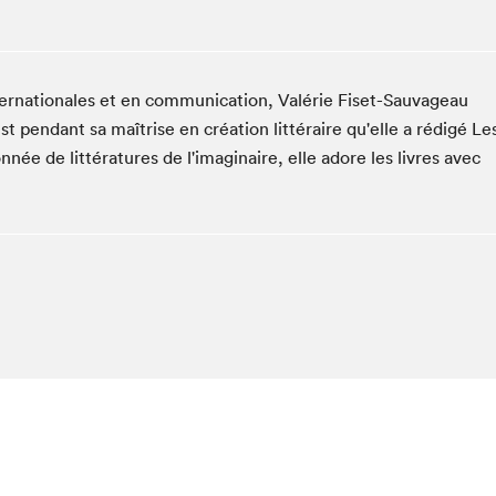
Club de lecture Braindate
Communication-Jeunesse au Salon
Le Salon dans ta classe
ternationales et en communication, Valérie Fiset-Sauvageau
La Maison des libraires
st pendant sa maîtrise en création littéraire qu'elle a rédigé Le
Liseur Public
née de littératures de l'imaginaire, elle adore les livres avec
Vitrine du Festival littéraire international Metropolis
bleu
La lecture en cadeau
L'Aparté
SLM PRO