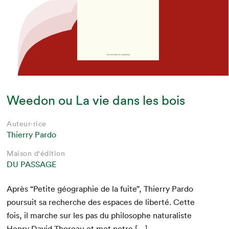
Weedon ou La vie dans les bois
Auteur·rice
Thierry Pardo
Maison d'édition
DU PASSAGE
Après
“
Petite géo­gra­phie de la fuite”, Thier­ry Par­do
pour­suit sa recherche des espaces de lib­erté. Cette
fois, il marche sur les pas du philosophe nat­u­ral­iste
Hen­ry David Thore­au et met notre […]