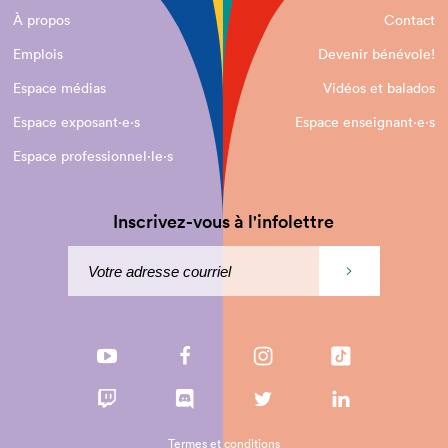
À propos
Contact
Emplois
Devenir bénévole!
Espace médias
Vidéos et balados
Espace exposant·e⋅s
Espace enseignant·e⋅s
Espace professionnel·le⋅s
Inscrivez-vous à l'infolettre
Termes et conditions