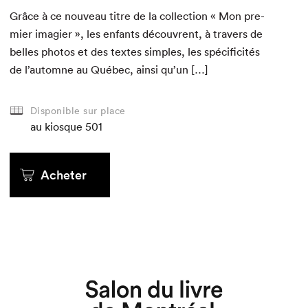
Grâce à ce nou­veau titre de la col­lec­tion « Mon pre­
mier imagi­er », les enfants décou­vrent, à tra­vers de
belles pho­tos et des textes sim­ples, les spé­ci­ficités
de l’au­tomne au Québec, ain­si qu’un […]
Disponible sur place
au kiosque
au kiosque
au kiosque
au kiosque
au kiosque
au kiosque
501
Acheter en ligne
Acheter en ligne
Acheter en ligne
Acheter
Acheter
Acheter