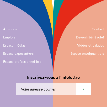
À propos
Contact
Emplois
Devenir bénévole!
Espace médias
Vidéos et balados
Espace exposant·e⋅s
Espace enseignant·e⋅s
Espace professionnel·le⋅s
Inscrivez-vous à l'infolettre