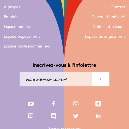
À propos
Contact
Emplois
Devenir bénévole!
Espace médias
Vidéos et balados
Espace exposant·e⋅s
Espace enseignant·e⋅s
Espace professionnel·le⋅s
Inscrivez-vous à l'infolettre
Termes et conditions