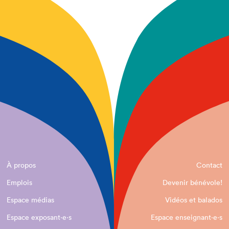
À propos
Contact
Emplois
Devenir bénévole!
Espace médias
Vidéos et balados
Espace exposant·e⋅s
Espace enseignant·e⋅s