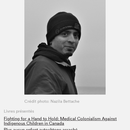
Espace enseignant·e·s
Espace pro
Crédit photo: Nazila Bettache
Livres présentés
Fighting for a Hand to Hold: Medical Colonialism Against
Indigenous Children in Canada
Plus aucun enfant autochtone arraché