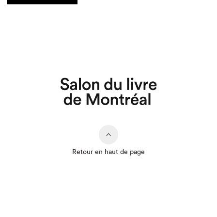
Acheter
Acheter
Acheter
Que cherchez-vous?
Retour en haut de page