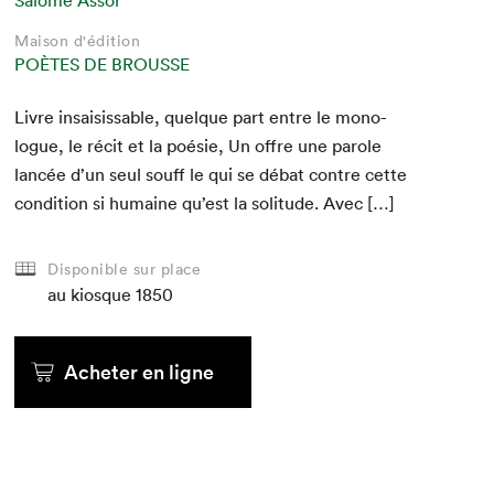
Maison d'édition
POÈTES DE BROUSSE
Livre insai­siss­able, quelque part entre le mono­
logue, le réc­it et la poésie, Un offre une parole
lancée d’un seul souff le qui se débat con­tre cette
con­di­tion si humaine qu’est la soli­tude. Avec […]
Disponible sur place
au kiosque
1850
Acheter en ligne