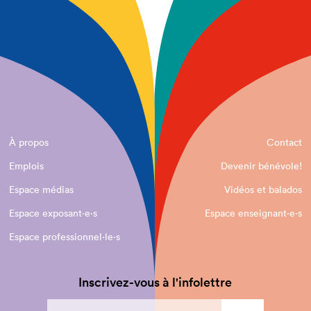
À propos
Contact
Emplois
Devenir bénévole!
Espace médias
Vidéos et balados
Espace exposant·e⋅s
Espace enseignant·e⋅s
Espace professionnel·le⋅s
Inscrivez-vous à l'infolettre