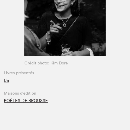
Espace enseignant·e·s
Espace pro
Crédit photo: Kim Doré
Livres présentés
Un
Maisons d'édition
POÈTES DE BROUSSE