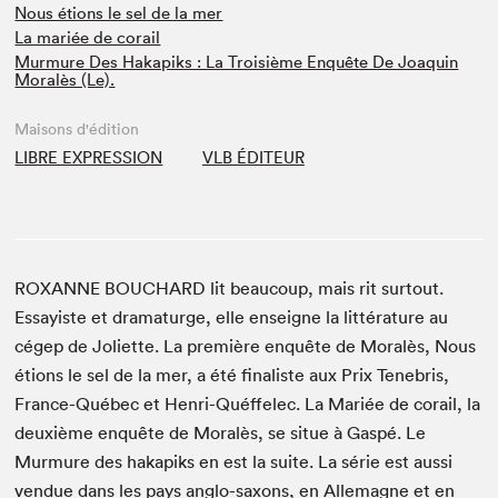
Nous étions le sel de la mer
La mariée de corail
Murmure Des Hakapiks : La Troisième Enquête De Joaquin
Moralès (Le).
Maisons d'édition
LIBRE EXPRESSION
VLB ÉDITEUR
ROXANNE BOUCHARD lit beaucoup, mais rit surtout.
Essayiste et dramaturge, elle enseigne la littérature au
cégep de Joliette. La première enquête de Moralès, Nous
étions le sel de la mer, a été finaliste aux Prix Tenebris,
France-Québec et Henri-Quéffelec. La Mariée de corail, la
deuxième enquête de Moralès, se situe à Gaspé. Le
Murmure des hakapiks en est la suite. La série est aussi
vendue dans les pays anglo-saxons, en Allemagne et en