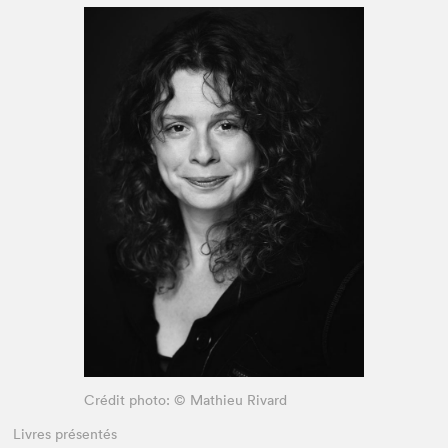
Espace enseignant·e·s
Espace pro
Crédit photo: © Mathieu Rivard
Livres présentés