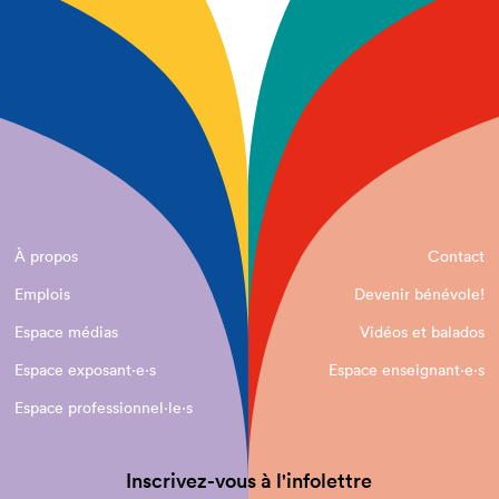
À propos
Contact
Emplois
Devenir bénévole!
Espace médias
Vidéos et balados
Espace exposant·e⋅s
Espace enseignant·e⋅s
Espace professionnel·le⋅s
Inscrivez-vous à l'infolettre