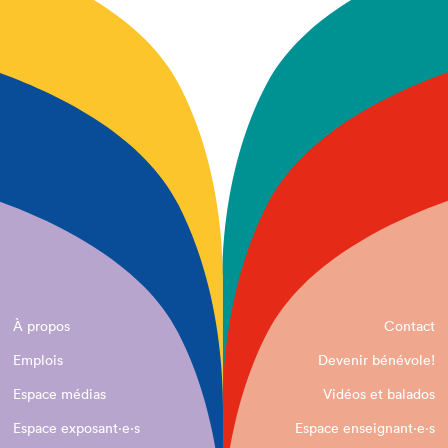
À propos
Contact
Emplois
Devenir bénévole!
Espace médias
Vidéos et balados
Espace exposant·e⋅s
Espace enseignant·e⋅s