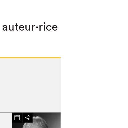
 auteur·rice
hez-vous?