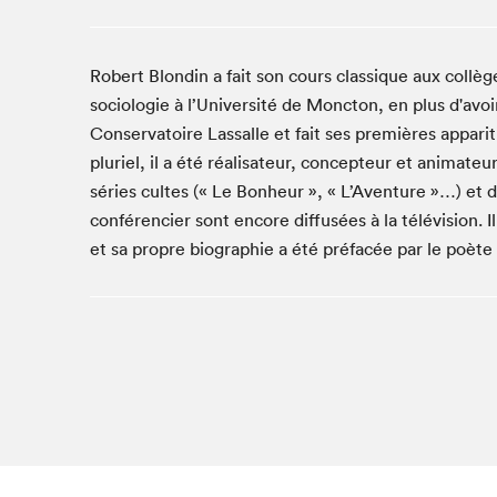
Studio Radio-Canada
Matinées scolaires
Robert Blondin a fait son cours classique aux collè
Les matins Petits bonheurs (0-5 ans)
sociologie à l’Université de Moncton, en plus d'avoir 
Espace Lis-moi MTL (12-18 ans)
Conservatoire Lassalle et fait ses premières appar
Le grand jeu de lecture à voix haute du Salon
pluriel, il a été réalisateur, concepteur et animate
Espace Montréal-Nord
séries cultes (« Le Bonheur », « L’Aventure »…) et 
conférencier sont encore diffusées à la télévision. 
Tapis rouge des écrivain·e·s
et sa propre biographie a été préfacée par le poèt
Zone Manga
La Grande tournée de Bologne (Coin de survie des
illustrateur·rice·s)
Espace jeunesse Desjardins
Archives
SLM 2021