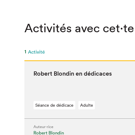
SLM 2020
SLM 2019
Activités avec cet·te
SLM 2018
1
Activité
Robert Blondin en dédicaces
Séance de dédicace
Adulte
Que cherc
Auteur·rice
Robert Blondin