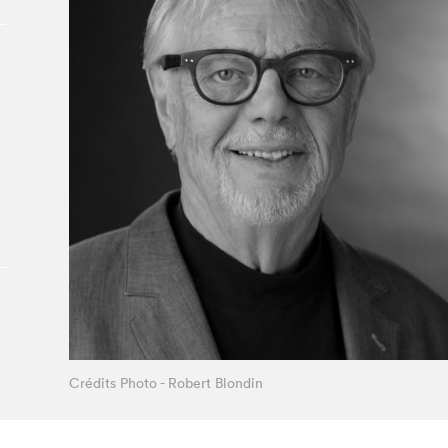
Le Salon dans la ville, espace
organisateur⋅rice
> SLM Pro
Crédits Photo - Robert Blondin