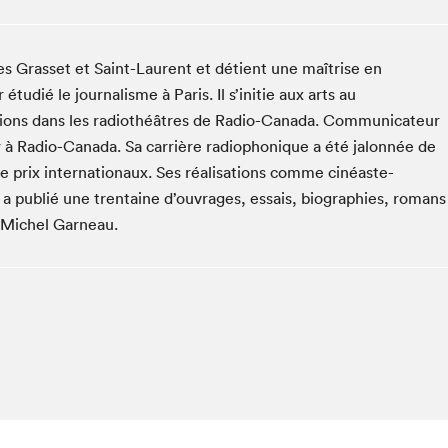
Club de lecture Braindate
Communication-Jeunesse au Salon
ges Grasset et Saint-Laurent et détient une maîtrise en
Le Salon dans ta classe
étudié le journalisme à Paris. Il s’initie aux arts au
La Maison des libraires
itions dans les radiothéâtres de Radio-Canada. Communicateur
Liseur Public
ur à Radio-Canada. Sa carrière radiophonique a été jalonnée de
Vitrine du Festival littéraire international Metropolis
de prix internationaux. Ses réalisations comme cinéaste-
bleu
Il a publié une trentaine d’ouvrages, essais, biographies, romans
La lecture en cadeau
e Michel Garneau.
L'Aparté
SLM PRO