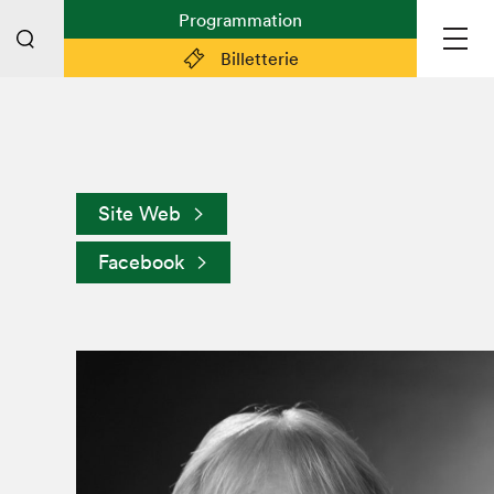
Programmation
Billetterie
Liens pratiques
Plan du Salon
Site Web
Planifier sa visite (prix d'entrée,
horaire, info pratiques)
Facebook
Billetterie: achetez vos billets!
FAQ visiteur·euse·s
Espace professionnel·le·s
Espace enseignant·e·s
Espace médias
Devenir bénévole
Espace exposant·e·s