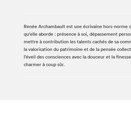
Studio Radio-Canada
Matinées scolaires
Les matins Petits bonheurs (0-5 ans)
Renée Archambault est une écrivaine hors-norme do
Espace Lis-moi MTL (12-18 ans)
qu’elle aborde : présence à soi, dépassement personn
Le grand jeu de lecture à voix haute du Salon
mettre à contribution les talents cachés de sa commu
la valorisation du patrimoine et de la pensée collec
Espace Montréal-Nord
l’éveil des consciences avec la douceur et la finesse
Tapis rouge des écrivain·e·s
charmer à coup sûr.
Zone Manga
La Grande tournée de Bologne (Coin de survie des
illustrateur·rice·s)
Espace jeunesse Desjardins
Archives
SLM 2021