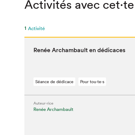
Activités avec cet·te
SLM 2020
SLM 2019
SLM 2018
1
Activité
Renée Archam­bault en dédicaces
Séance de dédicace
Pour tou⋅te⋅s
Auteur·rice
Renée Archambault