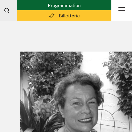
Programmation
Billetterie
Liens pratiques
Plan du Salon
Planifier sa visite (prix d'entrée,
horaire, info pratiques)
Billetterie: achetez vos billets!
FAQ visiteur·euse·s
Espace professionnel·le·s
Espace enseignant·e·s
Espace médias
Devenir bénévole
Espace exposant·e·s