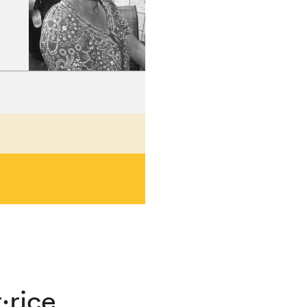
hez-vous?
·rice