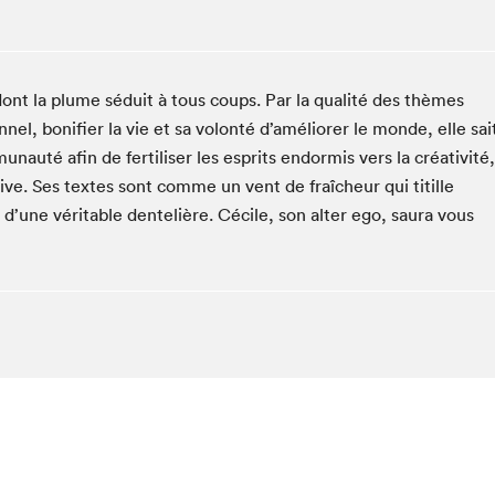
Club de lecture Braindate
Communication-Jeunesse au Salon
Le Salon dans ta classe
nt la plume séduit à tous coups. Par la qualité des thèmes
La Maison des libraires
el, bonifier la vie et sa volonté d’améliorer le monde, elle sai
Liseur Public
nauté afin de fertiliser les esprits endormis vers la créativité,
tive. Ses textes sont comme un vent de fraîcheur qui titille
Vitrine du Festival littéraire international Metropolis
bleu
 d’une véritable dentelière. Cécile, son alter ego, saura vous
La lecture en cadeau
L'Aparté
SLM PRO