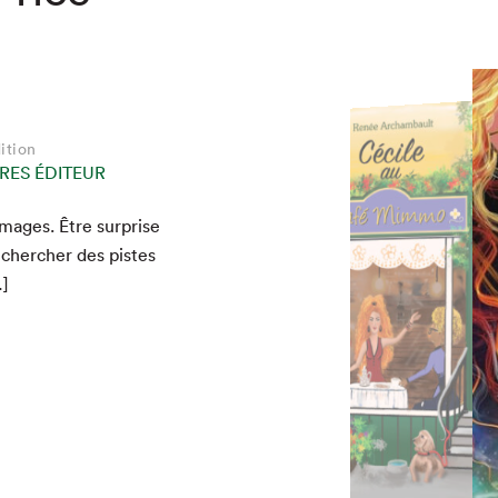
ition
ition
ition
ition
ition
ition
RES ÉDITEUR
THÉOSE
RES ÉDITEUR
THÉOSE
RES ÉDITEUR
THÉOSE
mages. Être sur­prise
, chercher des pistes
…]