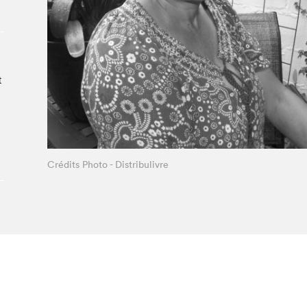
Le Salon dans la ville, espace
organisateur⋅rice
> SLM Pro
t
Crédits Photo - Distribulivre