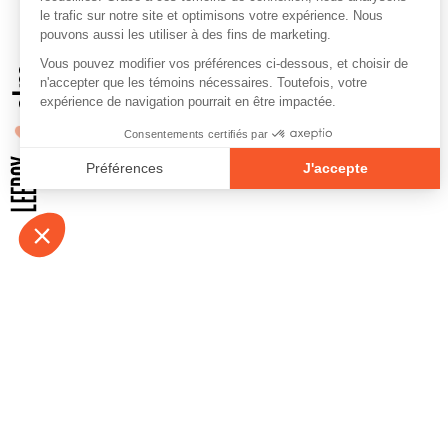
À propos
Contact
Emplois
Devenir bénévo
Espace médias
Vidéos et balad