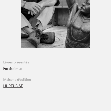
Espace enseignant·e·s
Espace pro
Livres présentés
Fortissimus
Maisons d'édition
HURTUBISE