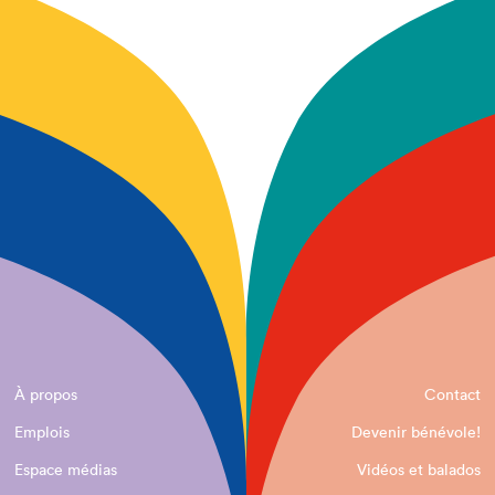
À propos
Contact
Emplois
Devenir bénévole!
Espace médias
Vidéos et balados