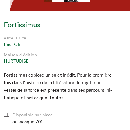
Fortissimus
Auteur·rice
Paul Ohl
Maison d'édition
HURTUBISE
For­tis­simus explore un sujet inédit. Pour la pre­mière
fois dans l’histoire de la lit­téra­ture, le mythe uni­
versel de la force est présen­té dans ses par­cours ini­
ti­a­tique et his­torique, toutes […]
Disponible sur place
au kiosque
701