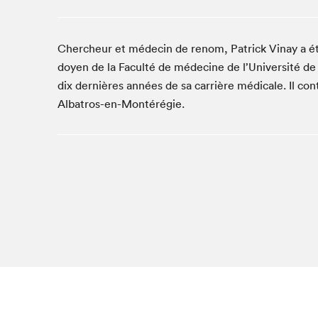
Studio Radio-Canada
Matinées scolaires
Chercheur et médecin de renom, Patrick Vinay a ét
Les matins Petits bonheurs (0-5 ans)
doyen de la Faculté de médecine de l’Université de M
Espace Lis-moi MTL (12-18 ans)
dix dernières années de sa carrière médicale. Il co
Le grand jeu de lecture à voix haute du Salon
Albatros-en-Montérégie.
Espace Montréal-Nord
Tapis rouge des écrivain·e·s
Zone Manga
La Grande tournée de Bologne (Coin de survie des
illustrateur·rice·s)
Espace jeunesse Desjardins
Archives
SLM 2021