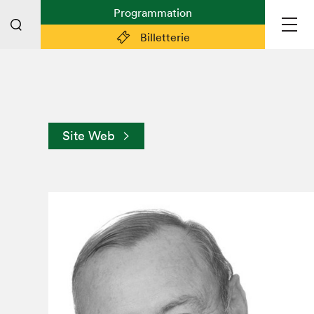
Programmation
Billetterie
Liens pratiques
Plan du Salon
Site Web
Planifier sa visite (prix d'entrée,
horaire, info pratiques)
Billetterie: achetez vos billets!
FAQ visiteur·euse·s
Espace professionnel·le·s
Espace enseignant·e·s
Espace médias
Devenir bénévole
Espace exposant·e·s