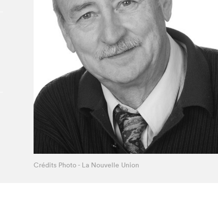
Le Salon dans la ville, espace
organisateur⋅rice
> SLM Pro
Crédits Photo - La Nouvelle Union