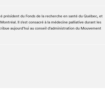
Club de lecture Braindate
Communication-Jeunesse au Salon
é président du Fonds de la recherche en santé du Québec, et
Le Salon dans ta classe
ontréal. Il s’est consacré à la médecine palliative durant les
La Maison des libraires
ntribue aujourd’hui au conseil d’administration du Mouvement
Liseur Public
Vitrine du Festival littéraire international Metropolis
bleu
La lecture en cadeau
L'Aparté
SLM PRO