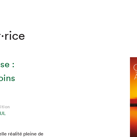
·rice
se :
oins
ition
hez-vous?
UL
elle réal­ité pleine de