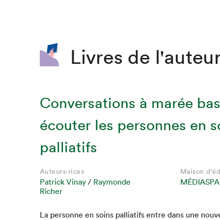
SLM 2020
SLM 2019
SLM 2018
Livres de l'auteur
Conversations à marée bas
écouter les personnes en s
palliatifs
Auteurs·rices
Maison d'éd
Que cherc
Patrick Vinay
/
Raymonde
MÉDIASPA
Richer
La per­son­ne en soins pal­li­at­ifs entre dans une nou­v