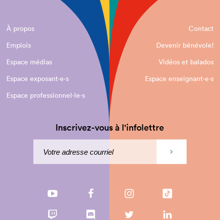
À propos
Contact
Emplois
Devenir bénévole!
Espace médias
Vidéos et balados
Espace exposant·e⋅s
Espace enseignant·e⋅s
Espace professionnel·le⋅s
Inscrivez-vous à l'infolettre