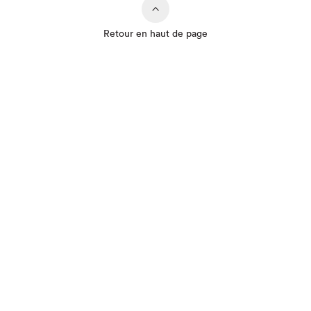
Que cherchez-vous?
Retour en haut de page