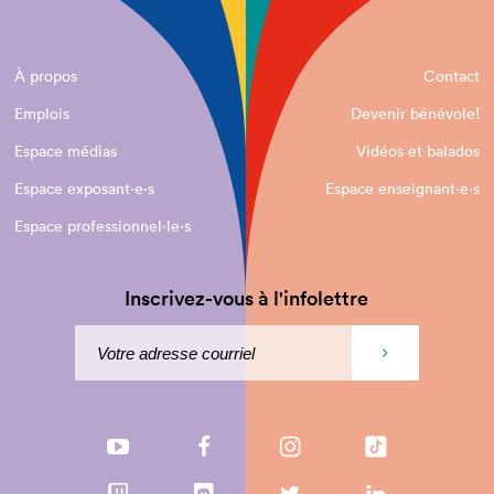
À propos
Contact
Emplois
Devenir bénévole!
Espace médias
Vidéos et balados
Espace exposant·e⋅s
Espace enseignant·e⋅s
Espace professionnel·le⋅s
Inscrivez-vous à l'infolettre