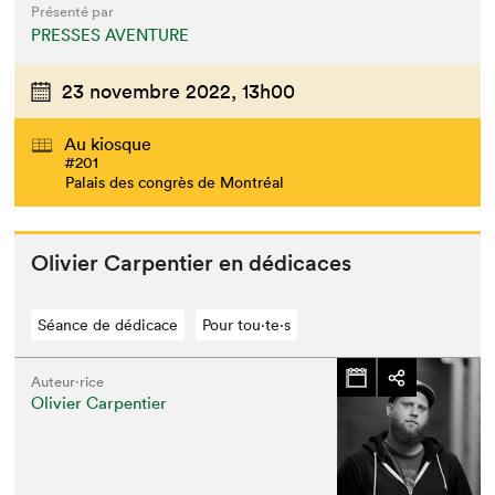
Présenté par
PRESSES AVENTURE
23 novembre 2022,
13h00
Au kiosque
#201
Palais des congrès de Montréal
Olivi­er Car­pen­tier en dédicaces
Séance de dédicace
Pour tou⋅te⋅s
Auteur·rice
Olivier Carpentier