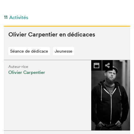
11
Activités
Olivi­er Car­pen­tier en dédicaces
Séance de dédicace
Jeunesse
Auteur·rice
Olivier Carpentier