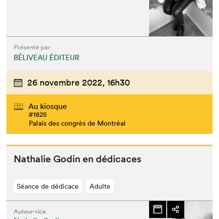
Présenté par
BÉLIVEAU ÉDITEUR
26 novembre 2022,
16h30
Au kiosque
#1825
Palais des congrès de Montréal
Nathalie Godin en dédicaces
Séance de dédicace
Adulte
Auteur·rice