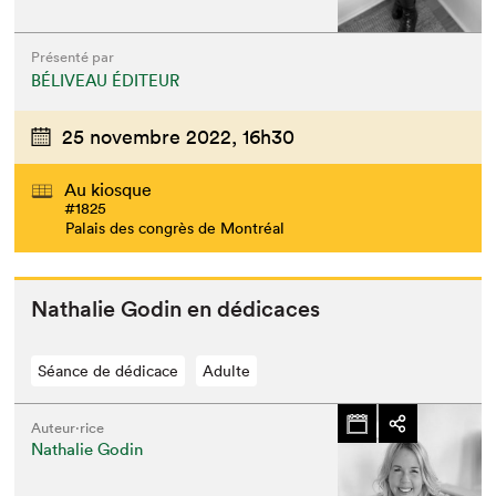
Présenté par
BÉLIVEAU ÉDITEUR
25 novembre 2022,
16h30
Au kiosque
#1825
Palais des congrès de Montréal
Nathalie Godin en dédicaces
Séance de dédicace
Adulte
Auteur·rice
Nathalie Godin