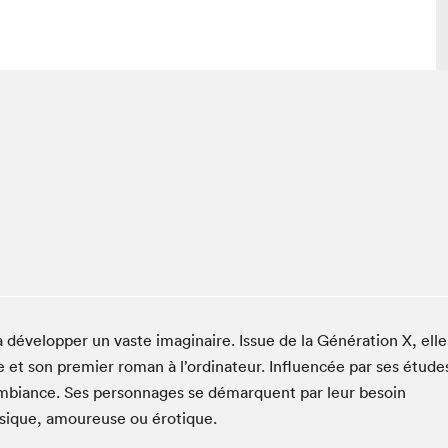
 visite
Nous connaître
lon
À propos
ée
Mission et valeurs
uverture
Équipe
au Salon
Politique de prévention du
harcèlement
al Traiteur
Politique d’écoresponsabilité
uestions des
 développer un vaste imaginaire. Issue de la Génération X, elle
e⋅s
e et son premier roman à l’ordinateur. Influencée par ses étude
ambiance. Ses personnages se démarquent par leur besoin
hysique, amoureuse ou érotique.