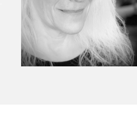
Le Salon dans la ville, espace
organisateur⋅rice
> SLM Pro