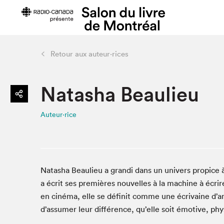
Retour aux auteur·rices
Édition 2022
Planifier sa
Natasha Beaulieu
Toute la programmation
Plan du Sa
> Au Palais
Prix d'entr
Auteur·rice
> Dans la ville
Heures d'o
> En ligne
Se rendre 
Liste des exposant·e·s
Menus Capit
Liste des auteur·rice·s
Foire aux q
Natasha Beaulieu a grandi dans un univers propice à
visiteur⋅eus
a écrit ses premières nouvelles à la machine à écrir
en cinéma, elle se définit comme une écrivaine d’
d’assumer leur différence, qu’elle soit émotive, p
Projets partenaires 2022