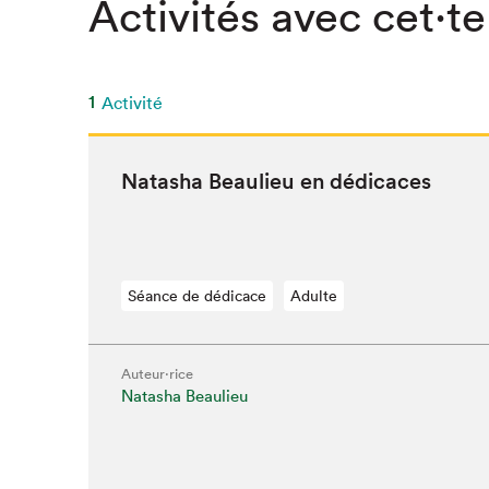
Activités avec cet·te
SLM 2020
SLM 2019
SLM 2018
1
Activité
Natasha Beaulieu en dédicaces
Séance de dédicace
Adulte
Auteur·rice
Natasha Beaulieu
Que cherc