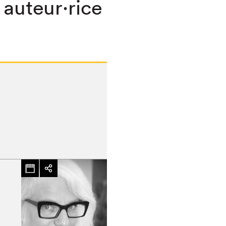
 auteur·rice
hez-vous?