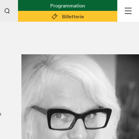
Programmation
Billetterie
Liens pratiques
Plan du Salon
Planifier sa visite (prix d'entrée,
horaire, info pratiques)
Billetterie: achetez vos billets!
FAQ visiteur·euse·s
Espace professionnel·le·s
Espace enseignant·e·s
s
Espace médias
Devenir bénévole
Espace exposant·e·s