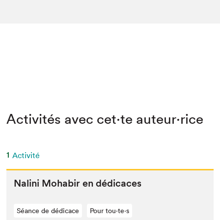
Activités avec cet·te auteur·rice
1
Activité
Nali­ni Mohab­ir en dédicaces
Séance de dédicace
Pour tou⋅te⋅s