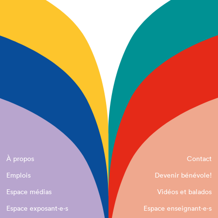
À propos
Contact
Emplois
Devenir bénévole!
Espace médias
Vidéos et balados
Espace exposant·e⋅s
Espace enseignant·e⋅s