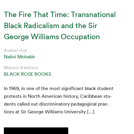
The Fire That Time: Transnational
Black Radicalism and the Sir
George Williams Occupation
Auteur·rice
Nalini Mohabir
Maison d'édition
BLACK ROSE BOOKS
In
1969
, in one of the most sig­nif­i­cant black stu­dent
protests in North Amer­i­can his­to­ry, Caribbean stu­
dents called out dis­crim­i­na­to­ry ped­a­gog­i­cal prac­
tices at Sir George Williams University […]