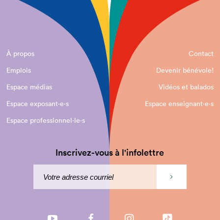
À propos
Contact
Emplois
Devenir bénévole!
Espace médias
Vidéos et balados
Espace exposant·e⋅s
Espace enseignant·e⋅s
Espace professionnel·le⋅s
Inscrivez-vous à l'infolettre