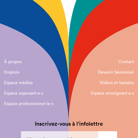
À propos
Contact
Emplois
Devenir bénévole!
Espace médias
Vidéos et balados
Espace exposant·e⋅s
Espace enseignant·e⋅s
Espace professionnel·le⋅s
Inscrivez-vous à l'infolettre