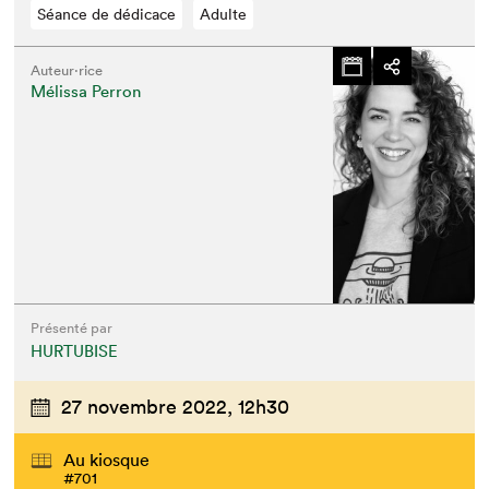
Séance de dédicace
Adulte
Auteur·rice
Mélissa Perron
Présenté par
HURTUBISE
27 novembre 2022,
12h30
Au kiosque
#701