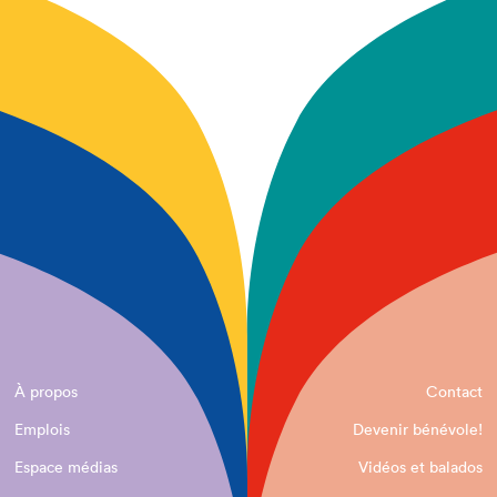
À propos
Contact
Emplois
Devenir bénévole!
Espace médias
Vidéos et balados