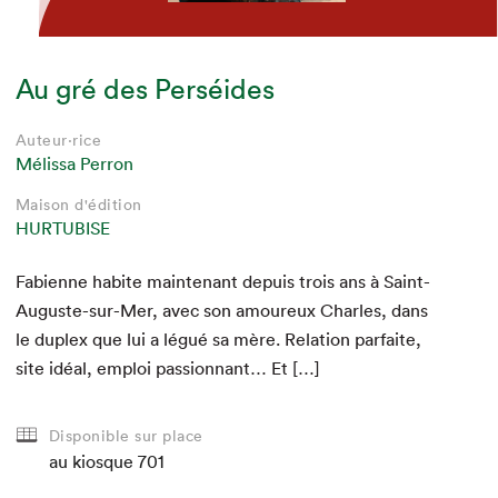
Au gré des Perséides
Auteur·rice
Auteur·rice
Auteur·rice
Auteur·rice
Auteur·rice
Auteur·rice
Mélissa Perron
Mélissa Perron
Mélissa Perron
Mélissa Perron
Mélissa Perron
Mélissa Perron
Maison d'édition
Maison d'édition
Maison d'édition
Maison d'édition
Maison d'édition
Maison d'édition
HURTUBISE
HURTUBISE
HURTUBISE
HURTUBISE
HURTUBISE
HURTUBISE
Fabi­enne habite main­tenant depuis trois ans à Saint-
Auguste-sur-Mer, avec son amoureux Charles, dans
le duplex que lui a légué sa mère. Rela­tion par­faite,
site idéal, emploi pas­sion­nant… Et […]
Disponible sur place
au kiosque
au kiosque
au kiosque
au kiosque
au kiosque
au kiosque
701