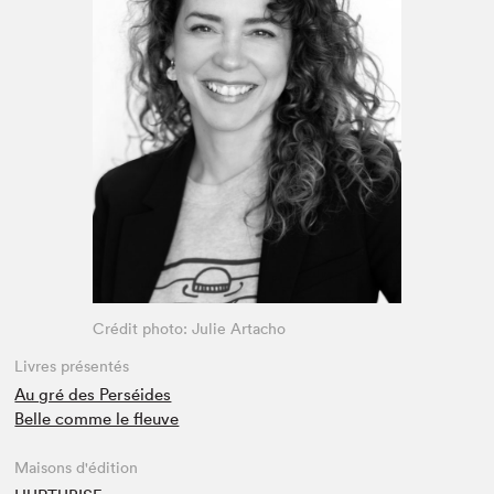
Espace enseignant·e·s
Espace pro
Crédit photo: Julie Artacho
Livres présentés
Au gré des Perséides
Belle comme le fleuve
Maisons d'édition