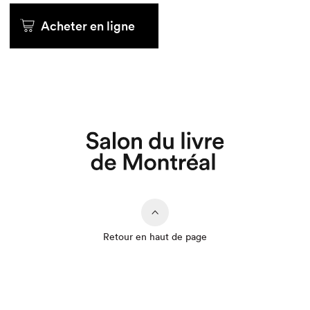
Acheter en ligne
Acheter en ligne
Acheter en ligne
Acheter en ligne
Acheter en ligne
Acheter en ligne
Que cherchez-vous?
Retour en haut de page