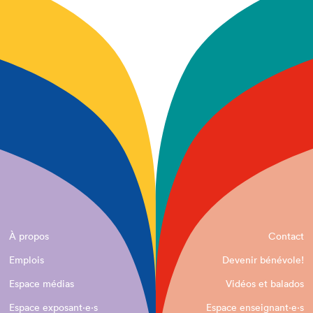
À propos
Contact
Emplois
Devenir bénévole!
Espace médias
Vidéos et balados
Espace exposant·e⋅s
Espace enseignant·e⋅s