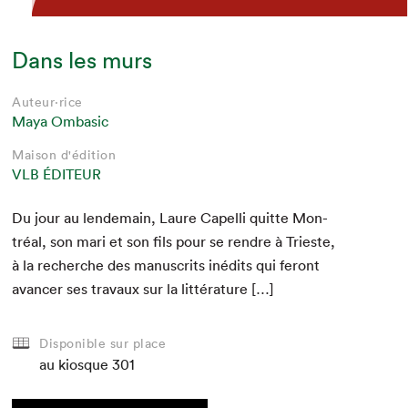
Dans les murs
Auteur·rice
Maya Ombasic
Maison d'édition
VLB ÉDITEUR
Du jour au lende­main, Lau­re Capel­li quitte Mon­
tréal, son mari et son fils pour se ren­dre à Tri­este,
à la recherche des man­u­scrits inédits qui fer­ont
avancer ses travaux sur la littérature […]
Disponible sur place
au kiosque
301