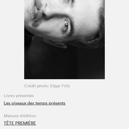
Espace enseignant·e·s
Espace pro
Crédit photo: Edgar Fritz
Livres présentés
Les oiseaux des temps présents
Maisons d'édition
TÊTE PREMIÈRE