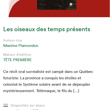
Les oiseaux des temps présents
Auteur·rice
Maxime Plamondon
Maison d'édition
TÊTE PREMIÈRE
Ce réc­it oral sur­réal­iste est cam­pé dans un Québec
futur­iste. La province a con­quis les étoiles et
colonisé le Sys­tème solaire avant de se dépe­u­pler
mys­térieuse­ment. Télé­maque, le fils du […]
Disponible sur place