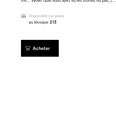
tre… Wow! Que vous ayez vu les sto­ries ou pas, […
Disponible sur place
213
au kiosque
Acheter