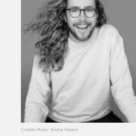
Le Salon dans la ville, espace
organisateur⋅rice
> SLM Pro
Crédits Photo - Emilie Hebert