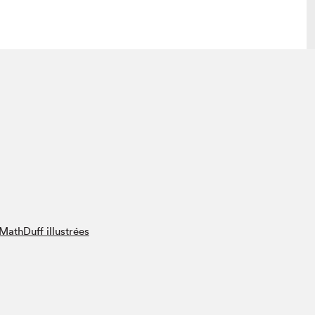
 visite
Nous connaître
lon
À propos
ée
Mission et valeurs
uverture
Équipe
au Salon
Politique de prévention du
harcèlement
al Traiteur
Politique d’écoresponsabilité
uestions des
MathDuff illustrées
e⋅s