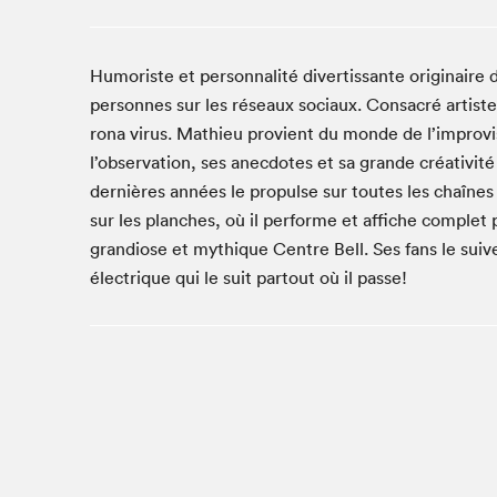
Studio Radio-Canada
Matinées scolaires
Humoriste et personnalité divertissante originaire
Les matins Petits bonheurs (0-5 ans)
personnes sur les réseaux sociaux. Consacré artist
Espace Lis-moi MTL (12-18 ans)
rona virus. Mathieu provient du monde de l’improvis
Le grand jeu de lecture à voix haute du Salon
l’observation, ses anecdotes et sa grande créativité
Espace Montréal-Nord
dernières années le propulse sur toutes les chaînes 
sur les planches, où il performe et affiche complet 
Tapis rouge des écrivain·e·s
grandiose et mythique Centre Bell. Ses fans le suiv
Zone Manga
électrique qui le suit partout où il passe!
La Grande tournée de Bologne (Coin de survie des
illustrateur·rice·s)
Espace jeunesse Desjardins
Archives
SLM 2021