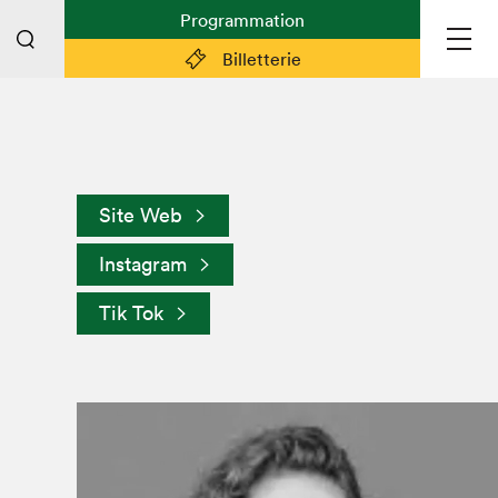
Programmation
Billetterie
Liens pratiques
Plan du Salon
Site Web
Planifier sa visite (prix d'entrée,
horaire, info pratiques)
Instagram
Billetterie: achetez vos billets!
Tik Tok
FAQ visiteur·euse·s
Espace professionnel·le·s
Espace enseignant·e·s
Espace médias
Devenir bénévole
Espace exposant·e·s