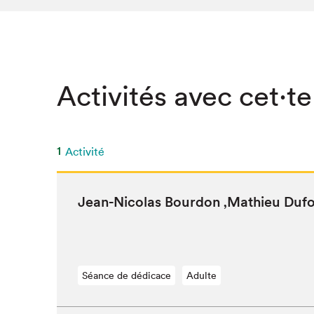
SLM 2020
SLM 2019
SLM 2018
Activités avec cet·te
1
Activité
Jean-Nico­las Bour­don
‚
Math­ieu Duf
Séance de dédicace
Adulte