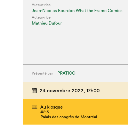
Auteur·rice
Jean-Nicolas Bourdon What the Frame Comics
Auteur·rice
Mathieu Dufour
PRATICO
Présenté par
24 novembre 2022,
17h00
Que cherc
Au kiosque
#213
Palais des congrès de Montréal