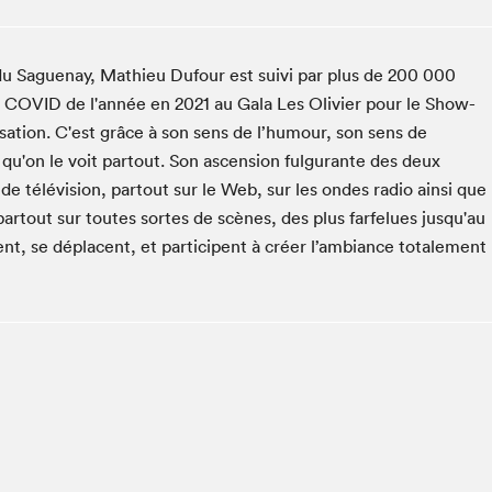
Club de lecture Braindate
Communication-Jeunesse au Salon
 du Saguenay, Mathieu Dufour est suivi par plus de 200 000
Le Salon dans ta classe
e COVID de l'année en 2021 au Gala Les Olivier pour le Show-
La Maison des libraires
ation. C'est grâce à son sens de l’humour, son sens de
Liseur Public
 qu'on le voit partout. Son ascension fulgurante des deux
Vitrine du Festival littéraire international Metropolis
de télévision, partout sur le Web, sur les ondes radio ainsi que
bleu
partout sur toutes sortes de scènes, des plus farfelues jusqu'au
La lecture en cadeau
ent, se déplacent, et participent à créer l’ambiance totalement
L'Aparté
SLM PRO