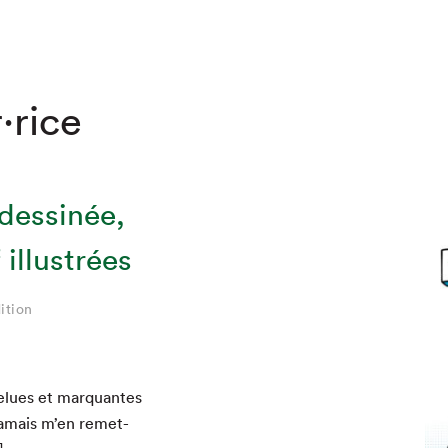
·rice
dessinée,
illustrées
ition
felues et mar­quantes
jamais m’en remet­