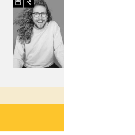
hez-vous?