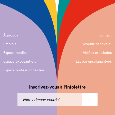
À propos
Contact
Emplois
Devenir bénévole!
Espace médias
Vidéos et balados
Espace exposant·e⋅s
Espace enseignant·e⋅s
Espace professionnel·le⋅s
Inscrivez-vous à l'infolettre