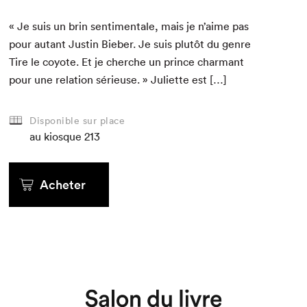
« Je suis un brin sen­ti­men­tale, mais je n’aime pas
pour autant Justin Bieber. Je suis plutôt du genre
Tire le coy­ote. Et je cherche un prince char­mant
pour une rela­tion sérieuse. » Juli­ette est […]
Disponible sur place
au kiosque
213
Acheter