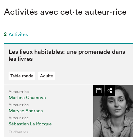
Activités avec cet·te auteur·rice
2
Activités
Les lieux hab­it­a­bles: une prom­e­nade dans
les livres
Table ronde
Adulte
Auteur·rice
Martina Chumova
Auteur·rice
Maryse Andraos
Auteur·rice
Sébastien La Rocque
Et d'autres...