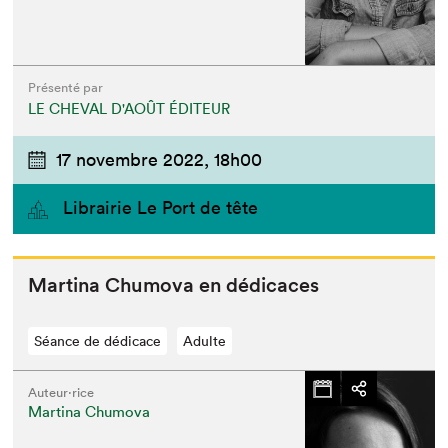
Présenté par
LE CHEVAL D'AOÛT ÉDITEUR
17 novembre 2022,
18h00
Librairie Le Port de tête
Mar­ti­na Chu­mo­va en dédicaces
Séance de dédicace
Adulte
Auteur·rice
Martina Chumova