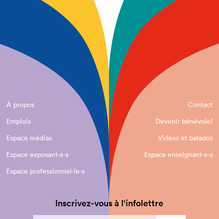
À propos
Contact
Emplois
Devenir bénévole!
Espace médias
Vidéos et balados
Espace exposant·e⋅s
Espace enseignant·e⋅s
Espace professionnel·le⋅s
Inscrivez-vous à l'infolettre