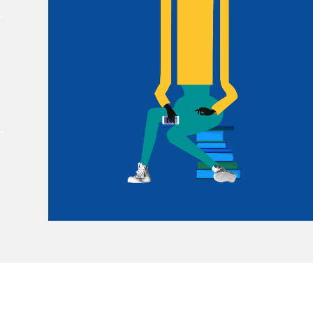
Le Salon dans la ville, espace
organisateur⋅rice
> SLM Pro