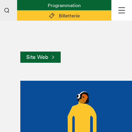
Programmation
Billetterie
Liens pratiques
Plan du Salon
Site Web
Planifier sa visite (prix d'entrée,
horaire, info pratiques)
Billetterie: achetez vos billets!
FAQ visiteur·euse·s
Espace professionnel·le·s
Espace enseignant·e·s
Espace médias
Devenir bénévole
Espace exposant·e·s