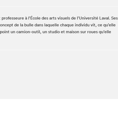
Club de lecture Braindate
Communication-Jeunesse au Salon
professeure à l’École des arts visuels de l’Université Laval. Ses
Le Salon dans ta classe
concept de la bulle dans laquelle chaque individu vit, ce qu’elle
La Maison des libraires
point un camion-outil, un studio et maison sur roues qu’elle
Liseur Public
Vitrine du Festival littéraire international Metropolis
bleu
La lecture en cadeau
L'Aparté
SLM PRO