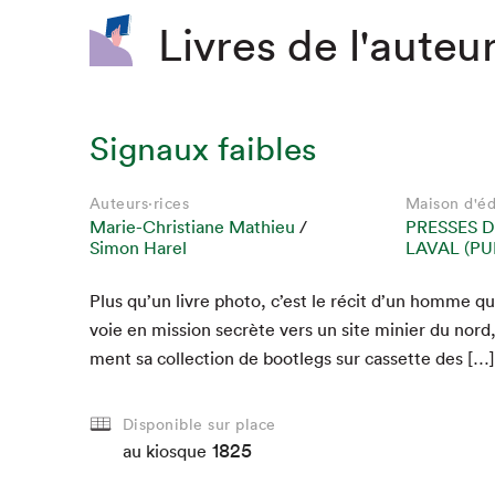
Livres de l'auteur
Signaux faibles
Auteurs·rices
Maison d'éd
Marie-Christiane Mathieu
/
PRESSES D
Simon Harel
LAVAL (PU
Plus qu’un livre pho­to, c’est le réc­it d’un homme qu
voie en mis­sion secrète vers un site minier du nord
ment sa col­lec­tion de bootlegs sur cas­sette des […]
Disponible sur place
1825
au kiosque