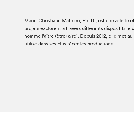
Studio Radio-Canada
Matinées scolaires
Marie-Christiane Mathieu, Ph. D., est une artiste et 
Les matins Petits bonheurs (0-5 ans)
projets explorent à travers différents dispositifs le 
Espace Lis-moi MTL (12-18 ans)
nomme l’aître (être+aire). Depuis 2012, elle met au 
Le grand jeu de lecture à voix haute du Salon
utilise dans ses plus récentes productions.
Espace Montréal-Nord
Tapis rouge des écrivain·e·s
Zone Manga
La Grande tournée de Bologne (Coin de survie des
illustrateur·rice·s)
Espace jeunesse Desjardins
Archives
SLM 2021