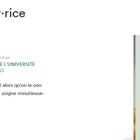
·rice
ition
E L'UNIVERSITÉ
L)
i alors qu’on le con­
, soigne minu­tieuse­