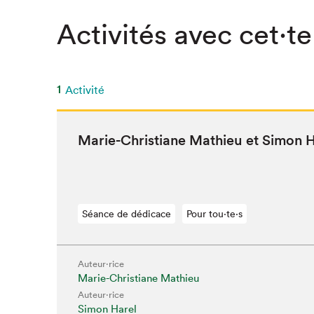
SLM 2020
Activités avec cet·te
SLM 2019
SLM 2018
1
Activité
Marie-Chris­tiane Math­ieu et Simon 
Séance de dédicace
Pour tou⋅te⋅s
Auteur·rice
Marie-Christiane Mathieu
Auteur·rice
Simon Harel