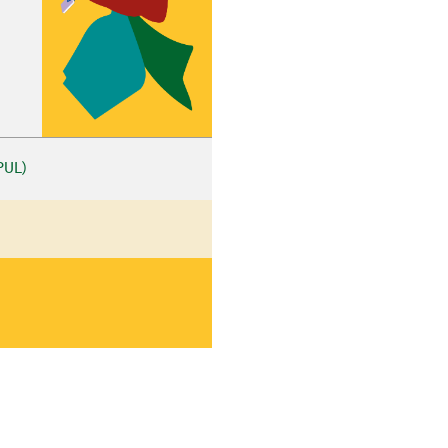
PUL)
hez-vous?